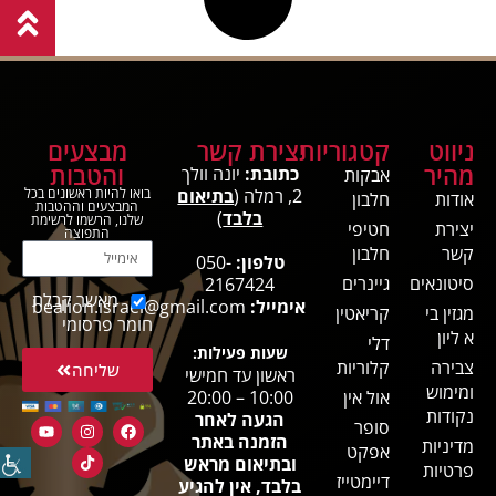
ניווט
קטגוריות
יצירת קשר
מבצעים
מהיר
והטבות
כתובת:
יונה וולך
אבקות
2, רמלה (
בתיאום
בואו להיות ראשונים בכל
אודות
חלבון
המבצעים וההטבות
בלבד
)
שלנו, הרשמו לרשימת
יצירת
חטיפי
התפוצה
קשר
חלבון
טלפון:
050-
סיטונאים
גיינרים
2167424
מאשר קבלת
אימייל:
bealion.israel@gmail.com
מגזין בי
קריאטין
חומר פרסומי
א ליון
דלי
שעות פעילות:
צבירה
קלוריות
שליחה
ראשון עד חמישי
ומימוש
אול אין
10:00 – 20:00
נקודות
הגעה לאחר
סופר
הזמנה באתר
מדיניות
אפקט
ובתיאום מראש
פרטיות
דיימטייז
בלבד, אין להגיע