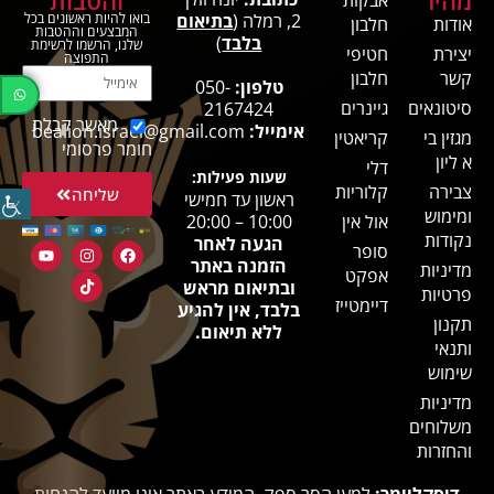
2, רמלה (
בתיאום
בואו להיות ראשונים בכל
אודות
חלבון
המבצעים וההטבות
בלבד
)
שלנו, הרשמו לרשימת
יצירת
חטיפי
התפוצה
קשר
חלבון
טלפון:
050-
סיטונאים
גיינרים
2167424
מאשר קבלת
אימייל:
bealion.israel@gmail.com
מגזין בי
קריאטין
חומר פרסומי
א ליון
דלי
שעות פעילות:
צבירה
קלוריות
שליחה
ראשון עד חמישי
ומימוש
אול אין
10:00 – 20:00
נקודות
הגעה לאחר
סופר
הזמנה באתר
מדיניות
אפקט
ובתיאום מראש
פרטיות
דיימטייז
בלבד, אין להגיע
תקנון
ללא תיאום.
ותנאי
שימוש
מדיניות
משלוחים
והחזרות
דיסקליימר:
למען הסר ספק, המידע באתר אינו מיועד להנחות