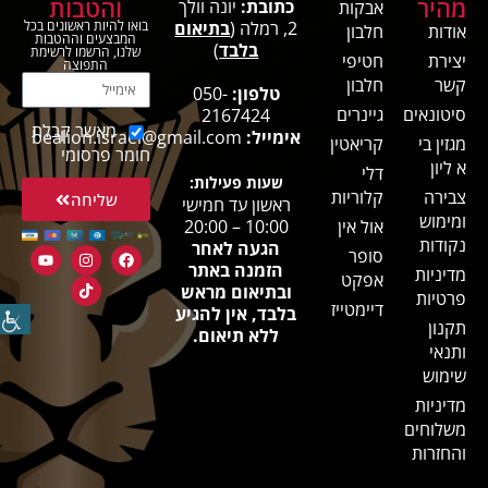
מהיר
והטבות
כתובת:
יונה וולך
אבקות
2, רמלה (
בתיאום
בואו להיות ראשונים בכל
אודות
חלבון
המבצעים וההטבות
בלבד
)
שלנו, הרשמו לרשימת
יצירת
חטיפי
התפוצה
קשר
חלבון
טלפון:
050-
סיטונאים
גיינרים
2167424
מאשר קבלת
אימייל:
bealion.israel@gmail.com
מגזין בי
קריאטין
חומר פרסומי
א ליון
דלי
שעות פעילות:
צבירה
קלוריות
שליחה
ראשון עד חמישי
ומימוש
אול אין
10:00 – 20:00
נקודות
הגעה לאחר
סופר
הזמנה באתר
מדיניות
אפקט
ובתיאום מראש
פרטיות
דיימטייז
בלבד, אין להגיע
תקנון
ללא תיאום.
ותנאי
שימוש
מדיניות
משלוחים
והחזרות