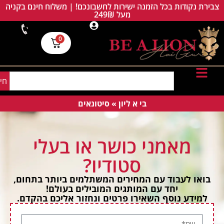
צבירת נקודות בכל הזמנה ישירות לחשבונכם! | משלוח חינם בקניה
מעל 249₪
0
חי
בי א ליון
»
סיטונאים
מאמני כושר או בעלי
סטודיו?
בואו לעבוד עם המחירים המשתלמים ביותר בתחום,
יחד עם המותגים המובילים בעולם!
למידע נוסף השאירו פרטים ונחזור אליכם בהקדם.