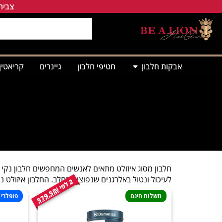
צבירת
אבקות חלבון
חטיפי חלבון
גיינרים
קריאטין
חלבון מסוג איזולט מתאים לאנשים המחפשים חלבון נקי ו
לעיכול ונטול באלרגנים שנפוצים בחלב. החלבון איזולט 
2
י
ל
פ
579.5₪
משלוח חינם
פופלרי