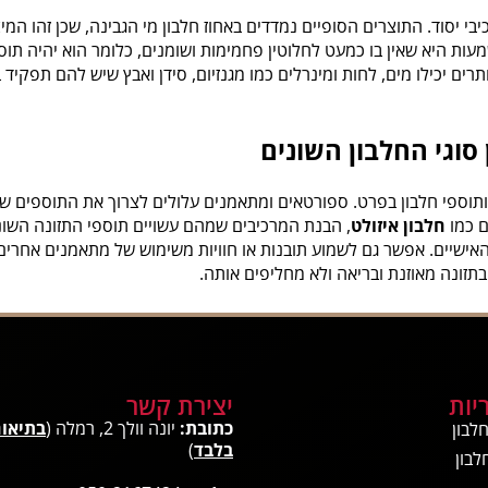
י יסוד. התוצרים הסופיים נמדדים באחוז חלבון מי הגבינה, שכן זהו המי
והמשמעות היא שאין בו כמעט לחלוטין פחמימות ושומנים, כלומר הוא יהיה 
תרים יכילו מים, לחות ומינרלים כמו מגנזיום, סידן ואבץ שיש להם תפקי
 סוגי החלבון השונים
 ותוספי חלבון בפרט. ספורטאים ומתאמנים עלולים לצרוך את התוספים 
ם כמו
חלבון איזולט
, הבנת המרכיבים שמהם עשויים תוספי התזונה השוני
ישיים. אפשר גם לשמוע תובנות או חוויות משימוש של מתאמנים אחרים 
תזונה מאוזנת ובריאה ולא מחליפים אותה.
יות
יצירת קשר
כתובת:
יונה וולך 2, רמלה (
בתיאו
לבון
בלבד
)
לבון