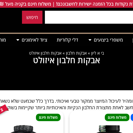
 נקודות בכל הזמנה ישירות לחשבונכם! | משלוח חינם בקניה מעל 249₪
חיפוש
משפרי ביצועים
דלי קלוריות
ציוד לאימונים
מות
בי א ליון
»
אבקות חלבון
»
אבקות חלבון איזולט
אבקות חלבון איזולט
מהיר לעיכול המיוצר ממקור טבעי ואיכותי. בדרך כלל שכמעט שלא נשארו
נחשב לאחת מתצורת החלבון הנקיות והאיכותיות ביותר שקיימות בשוק התו
2
י
ל
פ
משלוח חינם
משלוח חינם