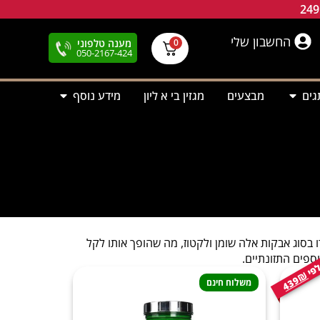
החשבון שלי
מענה טלפוני
0
050-2167-424
גים
מבצעים
מגזין בי א ליון
מידע נוסף
 בסוג אבקות אלה שומן ולקטוז, מה שהופך אותו לקל
ספים התזונתיים.
439₪
משלוח חינם