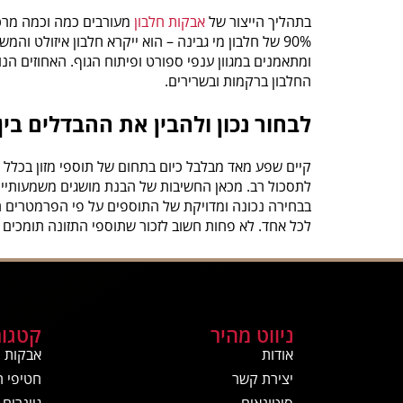
בתהליך הייצור של
אבקות חלבון
מעורבים כמה וכמה מרכיב
90% של חלבון מי גבינה – הוא ייקרא חלבון איזולט 
ומתאמנים במגוון ענפי ספורט ופיתוח הגוף. האחוזים הנו
החלבון ברקמות ובשרירים.
לבחור נכון ולהבין את ההבדלים בין
קיים שפע מאד מבלבל כיום בתחום של תוספי מזון בכלל
לתסכול רב. מכאן החשיבות של הבנת מושגים משמעותיי
בבחירה נכונה ומדויקת של התוספים על פי הפרמטרים הא
לכל אחד. לא פחות חשוב לזכור שתוספי התזונה תומכים ב
ניווט מהיר
קטגור
אודות
אבקות ח
יצירת קשר
חטיפי ח