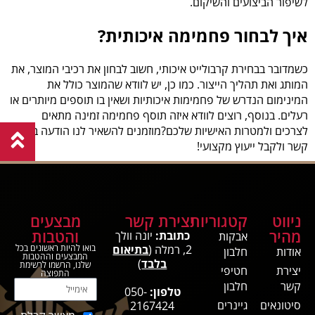
לשיפור הביצועים והשיקום.
איך לבחור פחמימה איכותית?
כשמדובר בבחירת קרבולייט איכותי, חשוב לבחון את רכיבי המוצר, את
המותג ואת תהליך הייצור. כמו כן, יש לוודא שהמוצר כולל את
המינימום הנדרש של פחמימות איכותיות ושאין בו תוספים מיותרים או
רעלים. בנוסף, רוצים לוודא איזה תוסף פחמימה זמינה מתאים
לצרכים ולמטרות האישיות שלכם?מוזמנים להשאיר לנו הודעה ביצירת
קשר ולקבל ייעוץ מקצועי!
ניווט
קטגוריות
יצירת קשר
מבצעים
מהיר
והטבות
כתובת:
יונה וולך
אבקות
2, רמלה (
בתיאום
בואו להיות ראשונים בכל
אודות
חלבון
המבצעים וההטבות
בלבד
)
שלנו, הרשמו לרשימת
יצירת
חטיפי
התפוצה
קשר
חלבון
טלפון:
050-
סיטונאים
גיינרים
2167424