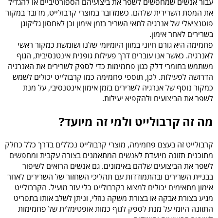
עבור אנשים שמחפשים לשפר את ביצועיהם הספורטיביים או להגדיל
את המסת השרירית שלהם. כשמדובר במוצרי קרבולייט, מדובר במקור
פוטנציאלי של אנרגיה לתאי השריר בזמן אימון וכן לאחסון גליקוגן
בשרירים לאחר אימון.
פחמימה היא גורם חיוני במזון היומיומי שלנו ושומשת כמקור ראשי
לאנרגיה. כאשר אנו עוברים דרך פעילות גופנית אינטנסיבית, הגוף
משתמש בחומרי דלק כגון פחמימות כדי לספק לשרירים את האנרגיה
הדרושה לפעילות. לכן, תוספי פחמימה כמו קרבולייט יכולים לשמש
כמקור נוסף של אנרגיה לשרירים בזמן אימון אינטנסיבי, על מנת
לשפר את הביצועים ולהקפיא יעילות.
מה זה קרבולייט ולמי זה מיועד?
קרבולייט זה בעצם פחמימה, מוצרי קרבולייט נכללים בדרך כלל כחלק
מתוכנית תזונה מיועדת לאנשים המתאמנים בצורה עקבית ומחפשים
לשפר את הביצועים שלהם באימונים. גם אנשים הרואים לשיפור
בבניית השרירים ובהתמודדות עם תהליכי השחזור של השרירים לאחר
אימון מתאימים יכולים למצוא בקרבולייט כלי עזר מועיל. הקרבולייט
מגיע בצורת אבקה או בצורת משקה נוזלי, וניתן לשלב אותו בתפריט
התזונה היומי על מנת לספק לגוף כמות אופטימלית של פחמימות