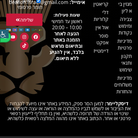
מאשר קבלת
אימייל:
bealion.israel@gmail.com
מגזין בי
קריאטין
חומר פרסומי
א ליון
דלי
שעות פעילות:
צבירה
קלוריות
שליחה
ראשון עד חמישי
ומימוש
אול אין
10:00 – 20:00
נקודות
הגעה לאחר
סופר
הזמנה באתר
מדיניות
אפקט
ובתיאום מראש
פרטיות
דיימטייז
בלבד, אין להגיע
תקנון
ללא תיאום.
ותנאי
שימוש
מדיניות
משלוחים
והחזרות
דיסקליימר:
למען הסר ספק, המידע באתר אינו מיועד להנחות
את הציבור או לשמש לגביו כהמלצה או הוראה או עצה לשימוש או
שינוי או הורדה של תרופה כלשהיא, ואין בו תחליף לייעוץ רפואי
פרטני או אחר. הכתוב באתר אינו מהווה המלצה רפואית כלשהיא.