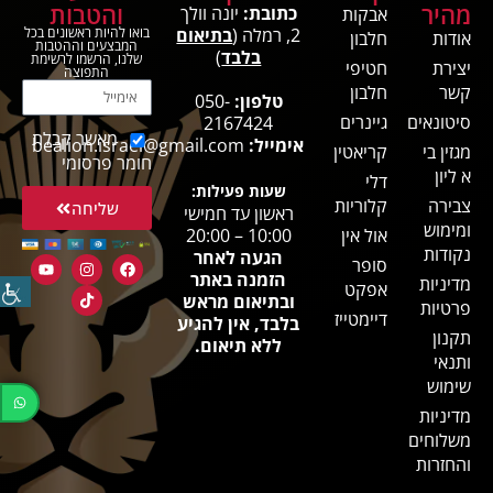
מהיר
והטבות
כתובת:
יונה וולך
אבקות
2, רמלה (
בתיאום
בואו להיות ראשונים בכל
אודות
חלבון
המבצעים וההטבות
בלבד
)
שלנו, הרשמו לרשימת
יצירת
חטיפי
התפוצה
קשר
חלבון
טלפון:
050-
סיטונאים
גיינרים
2167424
מאשר קבלת
אימייל:
bealion.israel@gmail.com
מגזין בי
קריאטין
חומר פרסומי
א ליון
דלי
שעות פעילות:
צבירה
קלוריות
שליחה
ראשון עד חמישי
ומימוש
אול אין
10:00 – 20:00
נקודות
הגעה לאחר
סופר
הזמנה באתר
מדיניות
אפקט
ובתיאום מראש
פרטיות
דיימטייז
בלבד, אין להגיע
תקנון
ללא תיאום.
ותנאי
שימוש
מדיניות
משלוחים
והחזרות