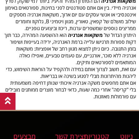
משקאות אנרגיה
הם הפתרון המהיר והיעיל ביותר למי שזקוק לפרץ
אנרגיה מיידי. בין אם אתם סטודנטים לפני בחינות, ספורטאים באימון
אינטנסיבי או אנשי עסקים עם יום ארוך, משקאות אנרגיה מספקים
שילוב מושלם של קפאין, טאורין, מגוון ויטמיני B, גלוקוז וחומרים
ממריצים נוספים שמשפרים ערנות, ריכוז וביצועים גופניים.
היתרון הגדול של
משקאות אנרגיה
הוא ההשפעה המהירה, כבר תוך
דקות ספורות תרגישו עלייה ברמת האנרגיה, ירידה בעייפות ושיפור
בזמן התגובה. כיום ניתן למצוא מגוון רחב של אופציות: משקאות
אנרגיה ללא סוכר, אורגניים, עם טעמים טבעיים, ואפילו כאלה
המותאמים לספורטאים ותיקים.
עם זאת, חשוב לצרוך אותם במידה ולהקפיד על הוראות השימוש, כדי
ליהנות מהיתרונות מבלי לפגוע בשינה או בבריאות.
אם אתם מחפשים משקה אנרגיה איכותי שנותן דחיפה משמעותית
בלי "קריסה" אחרי כמה שעות, כדאי לבחור מוצרים ממותגים מובילים
עם פורמולות מאוזנות.
ניווט
קטגוריות
יצירת קשר
מבצעים