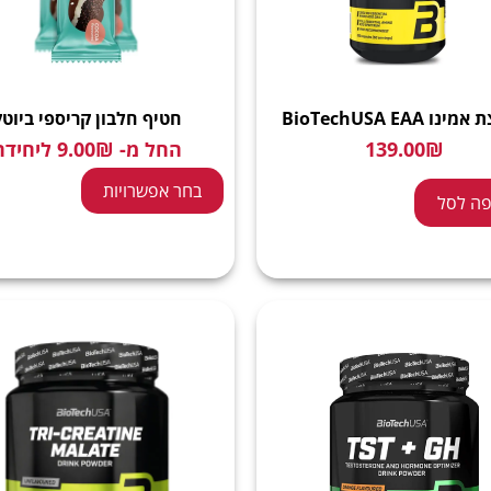
ו BioTechUSA EAA
חטיף חלבון קריספי ביוט
₪
139.00
החל מ-
₪
9.00
ליחידה
בחר אפשרויות
ה לסל