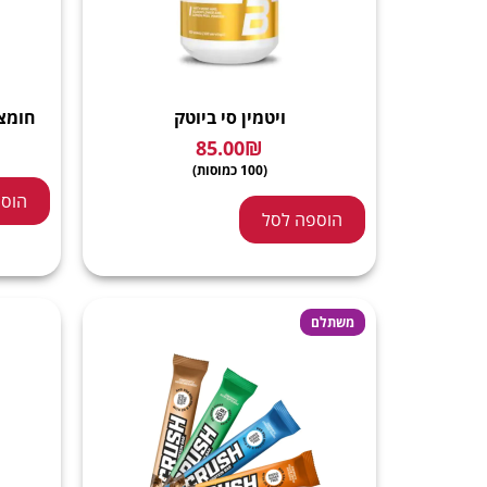
ויטמין סי ביוטק
חומצת אמינ
85.00
₪
(100 כמוסות)
הוספ
הוספה לסל
משתלם