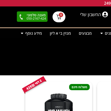
החשבון שלי
מענה טלפוני
0
050-2167-424
גים
מבצעים
מגזין בי א ליון
מידע נוסף
2
י
ל
פ
439₪
משלוח חינם