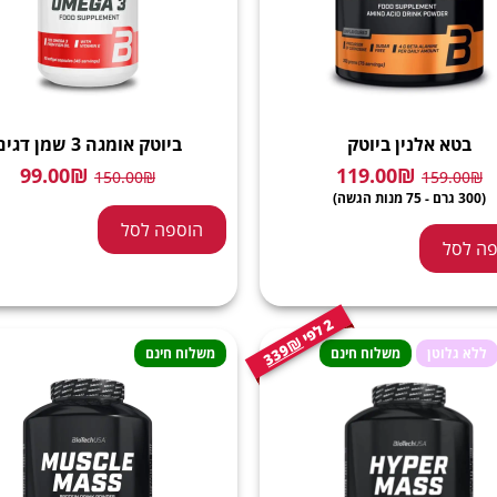
בטא אלנין ביוטק
ביוטק אומגה 3 שמן דגים
99.00
₪
119.00
₪
150.00
₪
159.00
₪
(300 גרם - 75 מנות הגשה)
הוספה לסל
ה לסל
2
י
ל
פ
339₪
ללא גלוטן
משלוח חינם
משלוח חינם