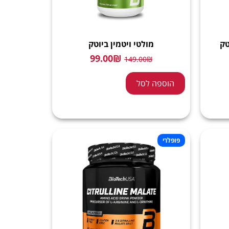
טק
מולטי ויטמין ביוטק
99.00
₪
149.00
₪
הוספה לסל
פופלרי