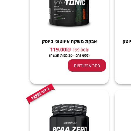
וטק
אבקת משקה איזוטוני ביוטק
119.00
₪
199.00
₪
(600 גרם - 20 מנות הגשה)
בחר אפשרויות
2
י
ל
פ
129₪