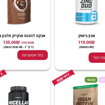
אבץ ביוטק
אבקה להכנת פנקייק חלבון ב
135.00
₪
119.00
₪
199.00
₪
(60 כמוסות)
(1 ק׳׳ג - 40 מנות הגשה)
בחר אפשרויות
ה לסל
2
י
2
י
ל
פ
ל
פ
99₪
וטן
טבעוני