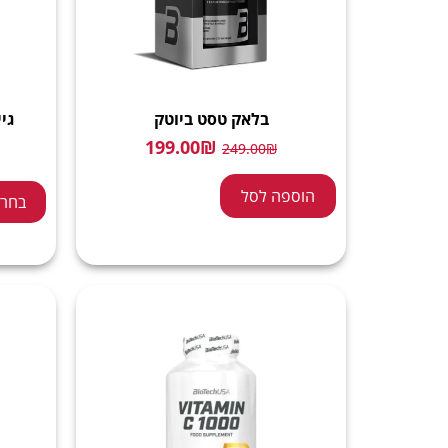
בלאק טסט ביוטק
גי
199.00
₪
249.00
₪
הוספה לסל
בחר 