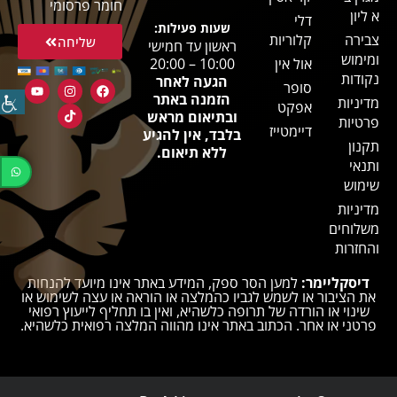
חומר פרסומי
א ליון
דלי
שעות פעילות:
צבירה
קלוריות
שליחה
ראשון עד חמישי
ומימוש
אול אין
10:00 – 20:00
נקודות
הגעה לאחר
סופר
הזמנה באתר
מדיניות
אפקט
ובתיאום מראש
פרטיות
דיימטייז
בלבד, אין להגיע
תקנון
ללא תיאום.
ותנאי
שימוש
מדיניות
משלוחים
והחזרות
דיסקליימר:
למען הסר ספק, המידע באתר אינו מיועד להנחות
את הציבור או לשמש לגביו כהמלצה או הוראה או עצה לשימוש או
שינוי או הורדה של תרופה כלשהיא, ואין בו תחליף לייעוץ רפואי
פרטני או אחר. הכתוב באתר אינו מהווה המלצה רפואית כלשהיא.