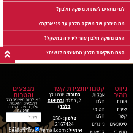
למי מתאים לשתות משקה חלבון?
מה היתרון של משקה חלבון על פני אבקה?
האם משקה חלבון עוזר לירידה במשקל?
האם משקאות חלבון מתאימים לנשים?
ניווט
קטגוריות
יצירת קשר
מבצעים
מהיר
והטבות
כתובת:
יונה וולך
אבקות
2, רמלה (
בתיאום
בואו להיות ראשונים בכל
אודות
חלבון
המבצעים וההטבות
בלבד
)
שלנו, הרשמו לרשימת
יצירת
חטיפי
התפוצה
קשר
חלבון
טלפון:
050-
סיטונאים
גיינרים
2167424
מאשר קבלת
אימייל:
bealion.israel@gmail.com
מגזין בי
קריאטין