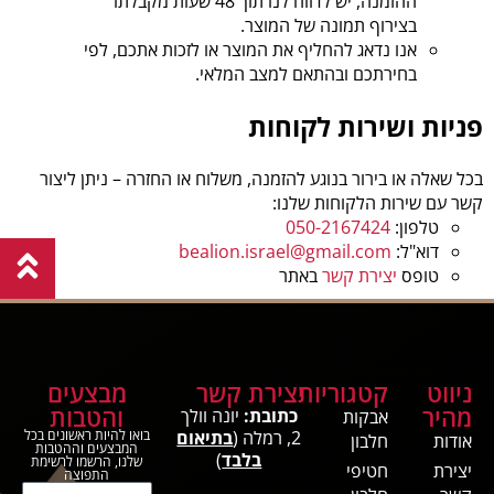
ההזמנה, יש לדווח לנו תוך 48 שעות מקבלתו
בצירוף תמונה של המוצר.
אנו נדאג להחליף את המוצר או לזכות אתכם, לפי
בחירתכם ובהתאם למצב המלאי.
פניות ושירות לקוחות
בכל שאלה או בירור בנוגע להזמנה, משלוח או החזרה – ניתן ליצור
קשר עם שירות הלקוחות שלנו:
טלפון:
050-2167424
דוא"ל:
bealion.israel@gmail.com
טופס
יצירת קשר
באתר
ניווט
קטגוריות
יצירת קשר
מבצעים
מהיר
והטבות
כתובת:
יונה וולך
אבקות
2, רמלה (
בתיאום
בואו להיות ראשונים בכל
אודות
חלבון
המבצעים וההטבות
בלבד
)
שלנו, הרשמו לרשימת
יצירת
חטיפי
התפוצה