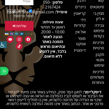
קשר
חלבון
טלפון:
050-
סיטונאים
גיינרים
2167424
מאשר קבלת
אימייל:
bealion.israel@gmail.com
מגזין בי
קריאטין
חומר פרסומי
א ליון
דלי
שעות פעילות:
צבירה
קלוריות
שליחה
ראשון עד חמישי
ומימוש
אול אין
10:00 – 20:00
נקודות
הגעה לאחר
סופר
הזמנה באתר
מדיניות
אפקט
ובתיאום מראש
פרטיות
דיימטייז
בלבד, אין להגיע
תקנון
ללא תיאום.
ותנאי
שימוש
מדיניות
משלוחים
והחזרות
דיסקליימר:
למען הסר ספק, המידע באתר אינו מיועד להנחות
את הציבור או לשמש לגביו כהמלצה או הוראה או עצה לשימוש או
שינוי או הורדה של תרופה כלשהיא, ואין בו תחליף לייעוץ רפואי
פרטני או אחר. הכתוב באתר אינו מהווה המלצה רפואית כלשהיא.