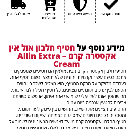
איזולאוצין (גרם)
0.8 גרם
מענה מקצועי
רכישה מאובטחת
מבצעים
שילוח לכל הארץ
משתלמים
ואלין (גרם)
0.9 גרם
הערכים התזונתיים עשויים להשתנות במעט בין הטעמים השונים.
מידע נוסף על
חטיף חלבון אול אין
אקסטרה קרם – Allin Extra
Cream
חטיפי חלבון אקסטרה קרם מבית אולאין הם חטיפים שמפנקים
אתכם בטעם עשיר וקרמיות ייחודית שלא תמצאו בשום חטיף אחר.
בעבודה מדויקת על מרקם החטיף, הוא מצליח לשלב בין חווית
הטעם לבין ערכים תזונתיים מצוינים. כל חטיף מכיל חלבון איכותי,
מה שהופך אותו לאידיאלי לשימוש לאחר אימון, או פשוט כשאתם
צריכים להטעין אנרגיה ביום עמוס.
החטיפים מציעים את השילוב המושלם בין פינוק לעזר תזונתי,
ומספקים רכיבים חיוניים שמסייעים בצמיחה ושיקום השרירים.
חטיף החלבון אקסטרה קרם מיועד לאנשים המעוניינים לשמור על
תזונה מאוזנת ואורח חיים בריא, אך גם לאלה שמחפשים חטיף