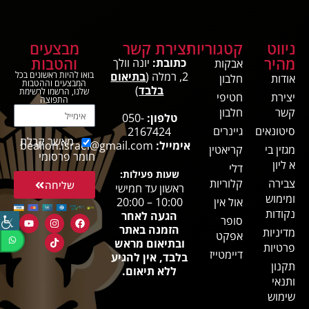
ניווט
קטגוריות
יצירת קשר
מבצעים
מהיר
והטבות
כתובת:
יונה וולך
אבקות
2, רמלה (
בתיאום
בואו להיות ראשונים בכל
אודות
חלבון
המבצעים וההטבות
בלבד
)
שלנו, הרשמו לרשימת
יצירת
חטיפי
התפוצה
קשר
חלבון
טלפון:
050-
סיטונאים
גיינרים
2167424
מאשר קבלת
אימייל:
bealion.israel@gmail.com
מגזין בי
קריאטין
חומר פרסומי
א ליון
דלי
שעות פעילות:
צבירה
קלוריות
שליחה
ראשון עד חמישי
ומימוש
אול אין
10:00 – 20:00
נקודות
הגעה לאחר
סופר
הזמנה באתר
מדיניות
אפקט
ובתיאום מראש
פרטיות
דיימטייז
בלבד, אין להגיע
תקנון
ללא תיאום.
ותנאי
שימוש