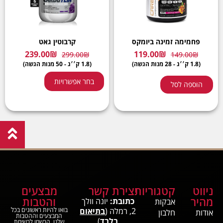
פחמימה זמינה ביומקס
קרבוטין גאט
239.00
₪
119.00
₪
299.00
₪
149.00
₪
(1.8 ק׳׳ג - 28 מנות הגשה)
(1.8 ק׳׳ג - 50 מנות הגשה)
בחר אפשרויות
הוספה לסל
ניווט
קטגוריות
יצירת קשר
מבצעים
מהיר
והטבות
כתובת:
יונה וולך
אבקות
2, רמלה (
בתיאום
בואו להיות ראשונים בכל
אודות
חלבון
המבצעים וההטבות
בלבד
)
שלנו, הרשמו לרשימת