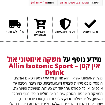
קטגוריה:
משפרי ביצועים
›
פחמימות
מותג:
אול אין (Allin)
הערכים התזונתיים עשויים להשתנות במעט בין הטעמים השונים.
מענה מקצועי
רכישה מאובטחת
מבצעים
שילוח לכל הארץ
משתלמים
מידע נוסף על
משקה איזוטוני אול
אין קטן – Allin Isotonic Sport
Drink
משקה איזוטוני אול אין הוא פתרון אידיאלי לספורטאים ואנשים
העוסקים בפעילויות סיבולת אינטנסיביות, כמו ריצה, רכיבה על
אופניים, או כל ספורט אחר שדורש פעילות ממושכת ומאומצת.
המשקה האיזוטוני מספק שימור מאזן נוזלים מיטבי בגוף במהלך
האימון, על ידי שילוב מדויק של פחמימות, סוכרים ומלחים,
שמסייעים בהחזרת הנוזלים והאלקטרוליטים שהגוף מאבד במהלך