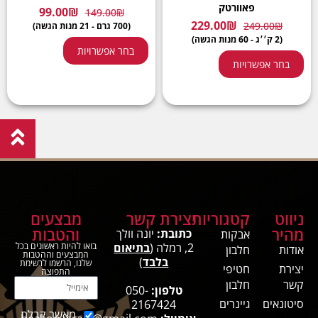
פאוורטק
99.00
₪
149.00
₪
229.00
₪
249.00
₪
(700 גרם - 21 מנות הגשה)
(2 ק׳׳ג - 60 מנות הגשה)
בחר אפשרויות
בחר אפשרויות
ניווט
קטגוריות
יצירת קשר
מבצעים
מהיר
והטבות
כתובת:
יונה וולך
אבקות
2, רמלה (
בתיאום
בואו להיות ראשונים בכל
אודות
חלבון
המבצעים וההטבות
בלבד
)
שלנו, הרשמו לרשימת
יצירת
חטיפי
התפוצה
קשר
חלבון
טלפון:
050-
סיטונאים
גיינרים
2167424
מאשר קבלת