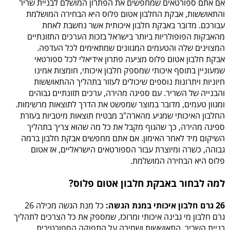
אם אתם ספורטאים שמחפשים את הפתרון המושלם לבניית שריר
והתאוששות, אבקת החלבון אטום פלוס היא הבחירה המושלמת
עבורכם. מדובר באבקת חלבון איכותית אשר נחשבת לאחת
מהאבקות הפופולריות ביותר בישראל בזכות הערכים התזונתיים
המצוינים שלה והטעמים המגוונים שמתאימים לכל העדפה.
אבקת חלבון אטום פלוס מציעה פתרון אידיאלי לכל ספורטאי
שמעוניין בתוסף איכותי שמספק חלבון איכותי, חומצות אמינו
חיוניות ויתרונות נוספים שיכולים לעזור בתהליך ההתאוששות
והבנייה של השריר. עם ספיגה מהירה, ערכים תזונתיים גבוהים
ומגוון טעמים, מדובר במוצר שמפשט את הדרך לתוצאות מרשימות.
החלבון האיכותי שמגיע מהארה"ב מבטיח תוצאות מיטביות בעזרת
ספיגה מהירה, כך שהגוף מקבל את כל מה שהוא צריך בתהליך
השיקום מיד לאחר האימון. אם אתם מחפשים אבקת חלבון ברמה
גבוהה, כשרה ומיוצרת עבור הספורטאים הישראליים, אז אטום
פלוס היא הבחירה המושלמת.
למה לבחור באבקת חלבון אטום פלוס?
26 גרם חלבון איכותי במנת הגשה:
כל מנת הגשה מכילה 26
גרם חלבון מי גבינה איכותי ומרוכז, שמספק את כל הצרכים לתהליך
בניית השריר, התאוששות ושמירה על התפוקה הספורטיבית