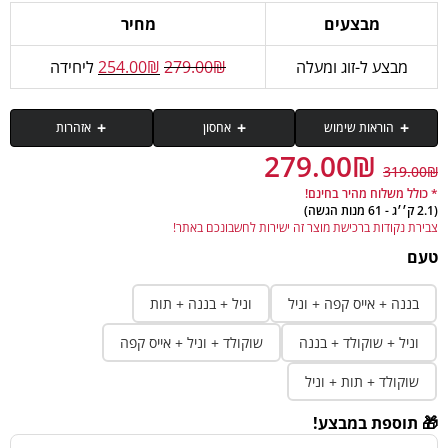
מבצעים
מחיר
מבצע ל-זוג ומעלה
₪
279.00
₪
254.00
ליחידה
הוראות שימוש
אחסון
אזהרות
279.00
₪
319.00
₪
יש לאחסן במקום קריר ויבש, להמנע מחשיפה של המוצר לשמש.
לערבב בשייקר מנה אחת (שקית) של אבקה עם 240 מ"ל של מים קרים עד להמסה
יש לאחסן במקום קריר ויבש. יש להרחיק מהישג ידם של ילדים. יש להתייעץ עם רופא
מלאה.
* כולל משלוח מהיר בחינם!
לפני השימוש במוצר זה במקרה של נטילת תרופות או מצב רפואי המצריך השגחת
(2.1 ק׳׳ג - 61 מנות הגשה)
רופא או לנשים בהיריון, שמנסות להרות או מניקות.
ביום האימון יש לקחת מנת הגשה אחת (שקית) מיד לאחר אימון ומנה נוספת בין
צבירת נקודות ברכישת מוצר זה ישירות לחשבונכם באתר!
הארוחות. ביום ללא אימון לקחת מנה אחת בבוקר או בין הארוחות.
טעם
בננה + אייס קפה + וניל
וניל + בננה + תות
וניל + שוקולד + בננה
שוקולד + וניל + אייס קפה
שוקולד + תות + וניל
🎁 תוספת במבצע!