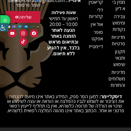
אימייל:
bealion.israel@gmail.com
מגזין בי
קריאטין
חומר פרסומי
א ליון
דלי
שעות פעילות:
צבירה
קלוריות
שליחה
ראשון עד חמישי
ומימוש
אול אין
10:00 – 20:00
נקודות
הגעה לאחר
סופר
הזמנה באתר
מדיניות
אפקט
ובתיאום מראש
פרטיות
דיימטייז
בלבד, אין להגיע
תקנון
ללא תיאום.
ותנאי
שימוש
מדיניות
משלוחים
והחזרות
דיסקליימר:
למען הסר ספק, המידע באתר אינו מיועד להנחות
את הציבור או לשמש לגביו כהמלצה או הוראה או עצה לשימוש או
שינוי או הורדה של תרופה כלשהיא, ואין בו תחליף לייעוץ רפואי
פרטני או אחר. הכתוב באתר אינו מהווה המלצה רפואית כלשהיא.