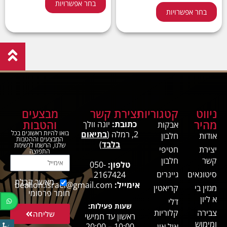
בחר אפשרויות
בחר אפשרויות
ניווט
קטגוריות
יצירת קשר
מבצעים
מהיר
והטבות
כתובת:
יונה וולך
אבקות
2, רמלה (
בתיאום
בואו להיות ראשונים בכל
אודות
חלבון
המבצעים וההטבות
בלבד
)
שלנו, הרשמו לרשימת
יצירת
חטיפי
התפוצה
קשר
חלבון
טלפון:
050-
סיטונאים
גיינרים
2167424
מאשר קבלת
אימייל:
bealion.israel@gmail.com
מגזין בי
קריאטין
חומר פרסומי
א ליון
דלי
שעות פעילות:
צבירה
קלוריות
שליחה
ראשון עד חמישי
ומימוש
אול אין
10:00 – 20:00