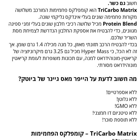
חשוב
גם כשר.
TriCarbo Matrix
הוא קומפלקס פחמימות המורכב משלושה
מקורות פחמימה שונים בעלי אינדקס גליקמי שונה.
Protein Blend
מכיל שלושה רכיבי חלבון שונים בעלי זמני ספיגה
מגוונים, כדי להבטיח את אספקת החלבון הנדרשת לצמיחת מסת
השריר שלכם.
בכדי להבטיח הרכב תזונתי מאוזן, כל מנה מכילה 1.4 גרם שומן. אך
זה לא הכל, כי Hyper Mass מכיל גם 3.25 גרם מיקרוניזציה של
קריאטין-מונוהידראט למנה, עם תכונות משופרות לעומת קריאטין
מונוהידראט מסורתי.
מה חשוב לדעת על הייפר מאס גיינר של ביוטק?
ללא אספרטיים!
ללא גלוטן!
ללא GMO!
ללא טיטניום דו חמצני!
ללא תוספת סוכר!
TriCarbo Matrix – קומפלקס הפחמימות