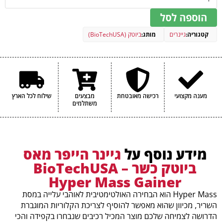
מלח
0.6 גרם
הוספה לסל
תכולת קריאטין
מנה אחת (65 גרם)
קטגוריה:
גיינרים
מותג:
ביוטק (BioTechUSA)
קריאטין מונוהידראט מיקרוני
3.2 גרם
מתוכו: קריאטין
2.9 גרם
מענה מקצועי
רכישה מאובטחת
מבצעים
שילוח לכל הארץ
משתלמים
מידע נוסף על
גיינר הייפר מאס
ביוטק כשר – BioTechUSA
Hyper Mass Gainer
Hyper Mass הוא הבחירה האולטימטיבית לאוהבי עלייה במסת
השריר, מכיוון שהוא מאפשר להוסיף לצריכת הקלוריות המוגברת
הדרושה לצמיחה שלכם מוצר המכיל רכיבים שנבחרו בקפידה והכי