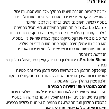
האידיאלי!
צריכת קלוריות מוגברת חיונית במהלך שלב ההעמסה, וזה יכול
להתבצע בעיקר על ידי צריכה מוגברת של פחמימות וחלבונים.
בנוסף לכמות, חשוב גם לשים לב לאיכות רכיבי התזונה.
TriCarbo Matrix פותח מתוך מחשבה זו. הוא מכיל פחמימה
(מלטודקסטרין) בעלת אינדקס גליקמי גבוה בנוסף לכמויות גדולות
של סיבים בעלי אינדקס גליקמי נמוך, בצורה של אינולין. בנוסף,
הוא מכיל גם עמילן תירס, מקור פחמימות מודרני ופופולרי.
נוסחת פחמימות מורכבת זו אידיאלית לכיסוי צריכת האנרגיה
הנדרשת להעמסה.
Protein Blend
: ריכוז חלבון מי גבינה, קזאין סידן, איזולט חלבון מי
גבינה
קומפלקס החלבון מכיל שלושה רכיבי חלבון בעלי זמני ספיגה
שונים. בזכות הערך הביולוגי הגבוה שלהם, הם מספקים לכם מקור
חלבון מצוין במהלך שלב ההעמסה.
הרכב תזונתי מאוזן לשירות הצמיחה
חשוב מאוד שמוצר להעלאת מסת שריר יכיל את כל שלושת אבות
המזון ביחסים הנכונים, ו-Hyper Mass עומד בדרישה זו: בנוסף
לתכולת החלבון הגבוהה שלו, גם פחמימות ושומנים כלולים ברכיביו.
מיקרוניזציה של קריאטין מונוהידראט