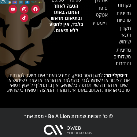
נקודות
הגעה לאחר
סופר
הזמנה באתר
מדיניות
אפקט
ובתיאום מראש
פרטיות
דיימטייז
בלבד, אין להגיע
תקנון
ללא תיאום.
ותנאי
שימוש
מדיניות
משלוחים
והחזרות
דיסקליימר:
למען הסר ספק, המידע באתר אינו מיועד להנחות
את הציבור או לשמש לגביו כהמלצה או הוראה או עצה לשימוש או
שינוי או הורדה של תרופה כלשהיא, ואין בו תחליף לייעוץ רפואי
פרטני או אחר. הכתוב באתר אינו מהווה המלצה רפואית כלשהיא.
© כל הזכויות שמורות Be A Lion •
מפת אתר