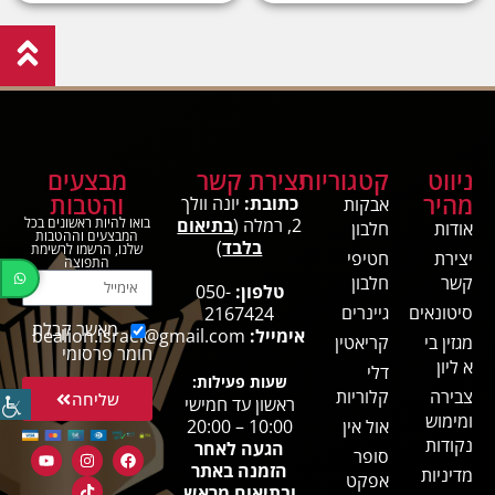
ניווט
קטגוריות
יצירת קשר
מבצעים
מהיר
והטבות
כתובת:
יונה וולך
אבקות
2, רמלה (
בתיאום
בואו להיות ראשונים בכל
אודות
חלבון
המבצעים וההטבות
בלבד
)
שלנו, הרשמו לרשימת
יצירת
חטיפי
התפוצה
קשר
חלבון
טלפון:
050-
סיטונאים
גיינרים
2167424
מאשר קבלת
אימייל:
bealion.israel@gmail.com
מגזין בי
קריאטין
חומר פרסומי
א ליון
דלי
שעות פעילות:
צבירה
קלוריות
שליחה
ראשון עד חמישי
ומימוש
אול אין
10:00 – 20:00
נקודות
הגעה לאחר
סופר
הזמנה באתר
מדיניות
אפקט
ובתיאום מראש