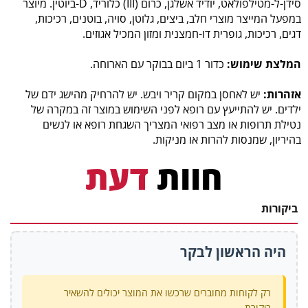
סידן-ל-מטילפולאט, יודיד אשלגן, כרום (III) כלוריד, D-ביוטין. מיוצר
במפעל המייצר מוצרי חלב, ביצים, גלוטן, סויה, בוטנים, רכיכות,
דגים, רכיכות, גופרית דו-חמצנית ומזון המכיל אגוזים.
המלצת שימוש:
כדור 1 ביום בבוקר עם הארוחה.
אזהרות:
יש לאחסן במקום קריר ויבש. יש להרחיק מהישג ידם של
ילדים. יש להתייעץ עם רופא לפני השימוש במוצר זה במקרה של
נטילת תרופות או מצב רפואי המצריך השגחת רופא או לנשים
בהיריון, שמנסות להרות או מניקות.
חוות
דעת
ביקורות
היה הראשון לבקר
רק לקוחות מחוברים שרכשו את המוצר יכולים להשאיר
ביקורת.