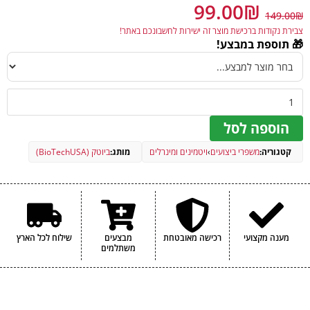
99.00
₪
149.00
₪
צבירת נקודות ברכישת מוצר זה ישירות לחשבונכם באתר!
🎁 תוספת במבצע!
הוספה לסל
קטגוריה:
משפרי ביצועים
›
ויטמינים ומינרלים
מותג:
ביוטק (BioTechUSA)
מענה מקצועי
רכישה מאובטחת
מבצעים
שילוח לכל הארץ
משתלמים