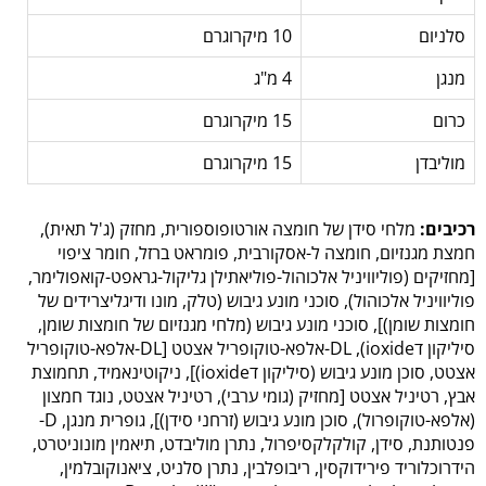
סלניום
10 מיקרוגרם
מנגן
4 מ"ג
כרום
15 מיקרוגרם
מוליבדן
15 מיקרוגרם
רכיבים:
מלחי סידן של חומצה אורטופוספורית, מחזק (ג'ל תאית),
חמצת מגנזיום, חומצה ל-אסקורבית, פומראט ברזל, חומר ציפוי
[מחזיקים (פוליוויניל אלכוהול-פוליאתילן גליקול-גראפט-קואפולימר,
פוליוויניל אלכוהול), סוכני מונע גיבוש (טלק, מונו ודיגליצרידים של
חומצות שומן)], סוכני מונע גיבוש (מלחי מגנזיום של חומצות שומן,
סיליקון דioxide), DL-אלפא-טוקופריל אצטט [DL-אלפא-טוקופריל
אצטט, סוכן מונע גיבוש (סיליקון דioxide)], ניקוטינאמיד, תחמוצת
אבץ, רטיניל אצטט [מחזיק (גומי ערבי), רטיניל אצטט, נוגד חמצון
(אלפא-טוקופרול), סוכן מונע גיבוש (זרחני סידן)], גופרית מנגן, D-
פנטותנת, סידן, קולקלקסיפרול, נתרן מוליבדט, תיאמין מונוניטרט,
הידרוכלוריד פירידוקסין, ריבופלבין, נתרן סלניט, ציאנוקובלמין,