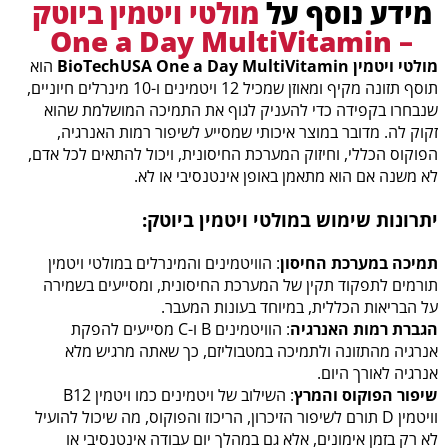
מידע נוסף על
מולטי ויטמין ביוטק
– One a Day MultiVitamin
מולטי ויטמין BioTechUSA One a Day MultiVitamin
הוא
תוסף תזונה מקיף ומאוזן שמכיל 12 ויטמינים ו-10 מינרלים חיוניים,
שנבחרו בקפידה כדי להעניק לגוף את התמיכה המושלמת שהוא
זקוק לה. מדובר במוצר איכותי שמסייע לשיפור רמות האנרגיה,
הפוקוס הכללי, וחיזוק המערכת החיסונית, ויכול להתאים לכל אדם,
לא משנה אם הוא מתאמן באופן אינטנסיבי או לא.
יתרונות שימוש במולטי ויטמין ביוטק:
תמיכה במערכת החיסון
: הוויטמינים והמינרלים במולטי ויטמין
תורמים לתפקוד תקין של המערכת החיסונית, ומסייעים בשמירה
על הבריאות הכללית, במיוחד בעונות המעבר.
הגברת רמות האנרגיה
: הוויטמינים B ו-C מסייעים להפקת
אנרגיה מהתזונה ולתמיכה במטבוליזם, כך שאתה מרגיש מלא
אנרגיה לאורך היום.
שיפור הפוקוס והמרץ
: השילוב של ויטמינים כמו ויטמין B12
וויטמין D תורם לשיפור הזיכרון, הריכוז והפוקוס, מה שיכול להועיל
לא רק בזמן אימונים, אלא גם במהלך יום עבודה אינטנסיבי או