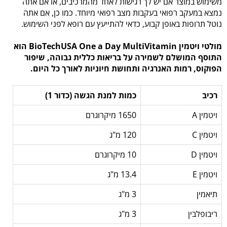
משימוש במוצר אם יש לך רגישות לאחד מהמרכיבים, או אם אתה
נמצא במעקב רפואי בעקבות מצב רפואי מיוחד. כמו כן, אם אתה
נוטל תרופות באופן קבוע, כדאי להתייעץ עם רופא לפני השימוש.
מולטי ויטמין BioTechUSA One a Day MultiVitamin הוא
התוסף המושלם לשמירה על בריאות כללית גבוהה, שיפור
הפוקוס, רמות האנרגיה ותחושת חיוניות לאורך כל היום.
רכיב
כמות למנת הגשה (כדור 1)
ויטמין A
1650 מיקרוגרם
ויטמין C
120 מ"ג
ויטמין D
10 מיקרוגרם
ויטמין E
13.4 מ"ג
תיאמין
3 מ"ג
ריבופלבין
3 מ"ג