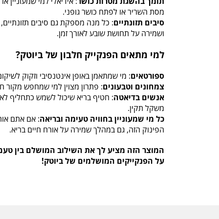
תומך בהשגת מטרות כושר
: אידיאלי למי שמעוניין א
מסת השריר או לפתח כושר גופני.
סיבים תזונתיים
: כל מנה מספקת גם סיבים תזונתיים, 
ושמירה על תחושת שובע לאורך זמן.
למי מתאים הפנקייק חלבון של ביוטק?
ספורטאים
: מי שמתאמן באופן אינטנסיבי וזקוק לשיקום 
צמחונים וטבעונים
: פתרון מצוין למי שמחפש מקור חל
אנשים בדיאטה
: חטיף בריא שיכול לשמש כתחליף לא
משקל תקין.
כל מי שמעוניין בחוויה טעימה ובריאה
: אם אתם אוה
הפינוק הזה, גם במהלך שמירה על אורח חיים בריא.
המוצר הזה מציע לך את השילוב המושלם בין טעם, 
על הפנקייקים המושלמים של ביוטק!