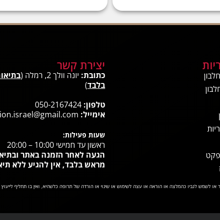
יות
יצירת קשר
כתובת:
יונה וולך 2, רמלה (
בתיאו
לבון
בלבד
)
לבון
טלפון:
050-2167424
אימייל:
ion.israel@gmail.com
יות
שעות פעילות:
ראשון עד חמישי 10:00 – 20:00
הגעה לאחר הזמנה באתר ובתיא
פקט
מראש בלבד, אין להגיע ללא תיא
או לשמש לגביו כהמלצה או הוראה או עצה לשימוש או שינוי או הורדה של תרופה כלשהיא, ואין בו תחליף לייעוץ 