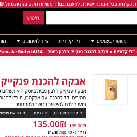
 נקודות בכל הזמנה ישירות לחשבונכם! | משלוח חינם בקניה מעל 249₪
חיפוש
משפרי ביצועים
דלי קלוריות
ציוד לאימונים
מות
דלי קלוריות
»
אבקה להכנת פנקייק חלבון ביוטק – Protein Pancake BiotechUSA
אבקה להכנת פנקייק ח
אבקת פנקייק חלבון מבית ביוטק היא תשלובת 
מהירים וקל להכנה. עם אבקה זו, תוכלו להנו
ותעזור לכם להישאר בכושר ולהתחטב.
ערכים תזונתיים
רכיבים
הוראות שימוש
135.00
₪
רכיב
199.00
₪
יש לאחסן במקום קריר ויבש.
קמח אורז, חלבון מי גבינה (קונצנטרט), חל
יש להרחיק מהישג ידם של ילדים. יש להתי
(1 ק׳׳ג - 40 מנות הגשה)
אנרגיה (קלוריות)