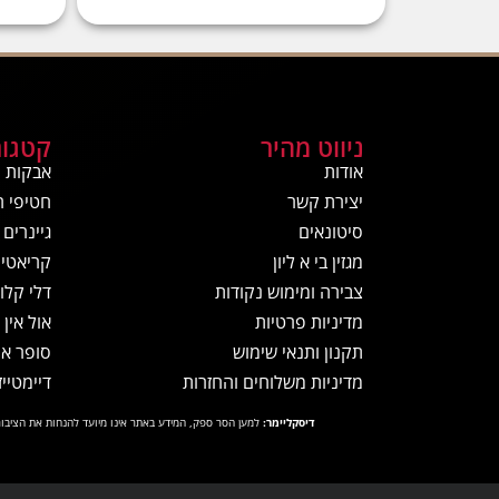
ניווט מהיר
קטגור
אודות
אבקות ח
יצירת קשר
חטיפי ח
סיטונאים
גיינרים
מגזין בי א ליון
קריאטין
צבירה ומימוש נקודות
דלי קלור
מדיניות פרטיות
אול אין
תקנון ותנאי שימוש
סופר א
מדיניות משלוחים והחזרות
דיימטייז
דיסקליימר:
למען הסר ספק, המידע באתר אינו מיועד להנחות את הציבור 