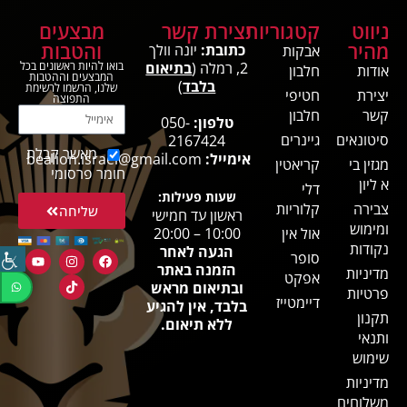
ניווט
קטגוריות
יצירת קשר
מבצעים
מהיר
והטבות
כתובת:
יונה וולך
אבקות
2, רמלה (
בתיאום
בואו להיות ראשונים בכל
אודות
חלבון
המבצעים וההטבות
בלבד
)
שלנו, הרשמו לרשימת
יצירת
חטיפי
התפוצה
קשר
חלבון
טלפון:
050-
סיטונאים
גיינרים
2167424
מאשר קבלת
אימייל:
bealion.israel@gmail.com
מגזין בי
קריאטין
חומר פרסומי
א ליון
דלי
שעות פעילות:
צבירה
קלוריות
שליחה
ראשון עד חמישי
ומימוש
אול אין
10:00 – 20:00
נקודות
הגעה לאחר
סופר
הזמנה באתר
מדיניות
אפקט
ובתיאום מראש
פרטיות
דיימטייז
בלבד, אין להגיע
תקנון
ללא תיאום.
ותנאי
שימוש
מדיניות
משלוחים