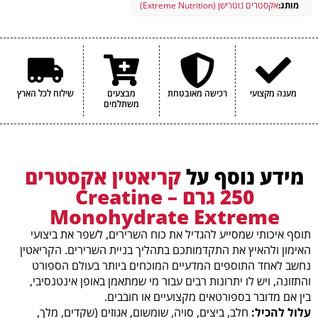
מותג:
אקסטרים נוטרישן (Extreme Nutrition)
מענה מקצועי
רכישה מאובטחת
מבצעים
שילוח לכל הארץ
משתלמים
מידע נוסף על
קריאטין אקסטרים
250 גרם – Creatine
Monohydrate Extreme
תוסף איכותי שמסייע להגדיל את כוח השרירים, לשפר את ביצועי
האימון ולהאיץ את התקדמותכם בתהליך בניית השרירים. הקריאטין
נחשב לאחד התוספים המדעיים המוכחים ביותר בעולם הספורט
והתזונה, ויש לו יתרונות רבים עבור מי שמתאמן באופן אינטנסיבי,
בין אם מדובר בספורטאים מקצועיים או חובבים.
עלול להכיל:
חלב, ביצים, סויה, שומשום, אגוזים (שקדים, מלך,