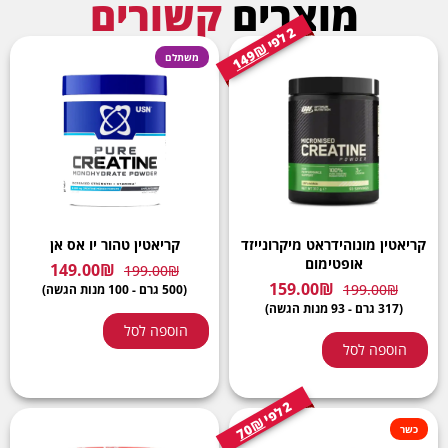
מוצרים
קשורים
2
י
ל
פ
149₪
משתלם
קריאטין מונוהידראט מיקרונייזד
קריאטין טהור יו אס אן
אופטימום
149.00
₪
199.00
₪
159.00
₪
199.00
₪
(500 גרם - 100 מנות הגשה)
(317 גרם - 93 מנות הגשה)
הוספה לסל
הוספה לסל
2
י
ל
פ
70₪
כשר