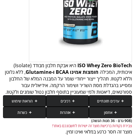
ISO Whey Zero BioTech
היא אבקת חלבון מבודד (Isolate)
איכותית, המכילה
חומצות אמינו BCAA ו-Glutamine
, ללא גלוטן
וללא לקטוז. תהליך ייצור ייחודי שומר על המבנה המלא של החלבון
ומסייע בהגדלת מסת השריר ושימור הרקמה. אידיאלית עבור
ספורטאים, דיאטות ולמי שמעוניין בתוסף חלבון נטול שומנים ולקטוז.
ערכים תזונתיים
רכיבים
הוראות שימוש
אחסון
אזהרות
כשרות
(908 גרם - 36 מנות הגשה)
רכיב
25 גרם (מנת הגשה)
לשמור במקום קריר ויבש, להימנע מחשיפה לשמש.
צבירת נקודות ברכישת מוצר זה ישירות לחשבונכם באתר!
כשר חלבי - לאוכלי אבקת חלב נוכרי בהשגחת משולש K.
יש להרחיק מהישג ידם של ילדים. נשים בהריון, נשים מניקות, אנשים הנוטלים
איזולט חלבון מי גבינה (חלב) {איזולט חלבון מי גבינה (חלב), מתחלבים [לציטינים
יש לערבב מנת הגשה כף גדושה (25 גרם) ב-250 מ׳׳ל מים או כל משקה אהוב אחר
מוצר זה חסר כרגע במלאי ואינו זמין.
ולשתות פעם עד פעמיים ביום.
תרופות מרשם וילדים יש להיוועץ ברופא.
חלק מהטעמים אינם מכילים כשרות יש לבדוק לפני הזמנת המוצר.
(סויה)]} 87%, L-גלוטמין 5.5%, חומרי טעם, קרימר [שומן קוקוס מוקשה חלקית,
אנרגיה (קלוריות)
92 קלוריות