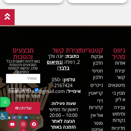
ניווט
קטגוריות
יצירת קשר
מבצעים
מהיר
והטבות
כתובת:
יונה וולך
אבקות
2, רמלה (
בתיאום
בואו להיות ראשונים בכל
אודות
חלבון
המבצעים וההטבות
בלבד
)
שלנו, הרשמו לרשימת
יצירת
חטיפי
התפוצה
קשר
חלבון
טלפון:
050-
סיטונאים
גיינרים
2167424
מאשר קבלת
אימייל:
bealion.israel@gmail.com
מגזין בי
קריאטין
חומר פרסומי
א ליון
דלי
שעות פעילות:
צבירה
קלוריות
שליחה
ראשון עד חמישי
ומימוש
אול אין
10:00 – 20:00
נקודות
הגעה לאחר
סופר
הזמנה באתר
מדיניות
אפקט