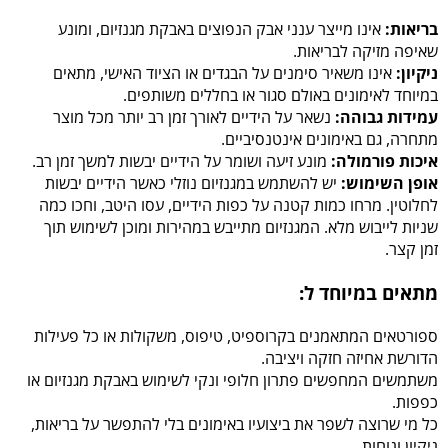
בריאות:
אינו מייצר ענני אבק הנפוצים באבקת מגנזיום, ומונע
שאיפה מזיקה לבריאות.
ניקיון:
אינו משאיר סימנים על הבגדים או הציוד האישי, מתאים
במיוחד לאימונים באולם סגור או בחללים משותפים.
עמידות גבוהה:
נשאר על הידיים לאורך זמן רב יותר מכל מוצר
מתחרה, גם באימונים אינטנסיביים.
איכות פורמולה:
מונע זיעה ושומר על הידיים יבשות למשך זמן רב.
אופן השימוש:
יש להשתמש במגנזיום נוזלי כאשר הידיים יבשות
לחלוטין. מרחו כמות קטנה על כפות הידיים, עסו היטב, וחכו כמה
שניות לייבוש מלא. המגנזיום מתייבש במהירות ומוכן לשימוש תוך
זמן קצר.
מתאים במיוחד ל:
ספורטאים המתאמנים בקרוספיט, טיפוס, משקולות או כל פעילות
הדורשת אחיזה חזקה ויציבה.
משתמשים המחפשים פתרון חלופי ונקי לשימוש באבקת מגנזיום או
כפפות.
כל מי שרוצה לשפר את ביצועיו באימונים בלי להתפשר על בריאות,
ניקיון ונוחות.