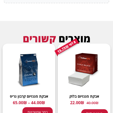
מוצרים
קשורים
8
י
ל
פ
15.75₪
אבקת מגנזיום בלוק
אבקת מגנזיום קרבון גריפ
65.00
₪
–
44.00
₪
22.00
₪
40.00
₪
בחר אפשרויות