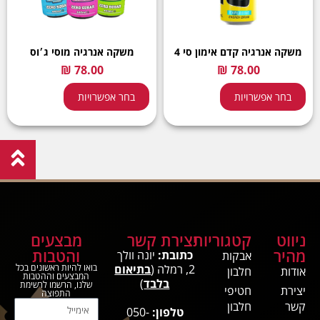
משקה אנרגיה קדם אימון סי 4
משקה אנרגיה מוסי ג׳וס
בחר אפשרויות
בחר אפשרויות
ניווט
קטגוריות
יצירת קשר
מבצעים
מהיר
והטבות
כתובת:
יונה וולך
אבקות
2, רמלה (
בתיאום
בואו להיות ראשונים בכל
אודות
חלבון
המבצעים וההטבות
בלבד
)
שלנו, הרשמו לרשימת
יצירת
חטיפי
התפוצה
קשר
חלבון
טלפון:
050-