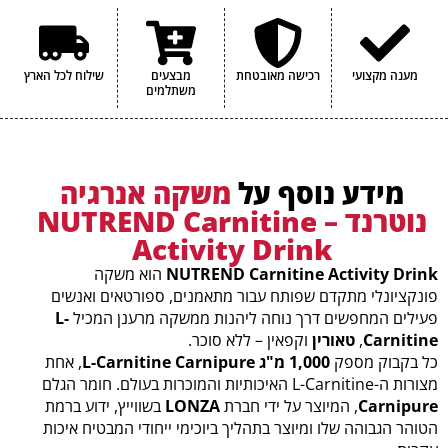
מענה מקצועי
רכישה מאובטחת
מבצעים
שילוח לכל הארץ
משתלמים
מידע נוסף על
משקה אנרגיה
נוטרנד – NUTREND Carnitine
Activity Drink
NUTREND Carnitine Activity Drink
הוא משקה
פונקציונלי מתקדם שפותח עבור מתאמנים, ספורטאים ואנשים
פעילים המחפשים דרך נוחה ליהנות ממשקה מרענן המכיל
L-
Carnitine
,
טאורין
וקפאין – ללא סוכר.
כל בקבוק מספק
1,000 מ"ג L-Carnitine Carnipure
, אחת
מצורות ה-L-Carnitine האיכותיות והמוכרות בעולם. חומר הגלם
Carnipure
, המיוצר על ידי חברת
LONZA
בשווייץ, ידוע ברמת
הטוהר הגבוהה שלו ומיוצר בתהליך ביוכימי ייחודי המבטיח איכות