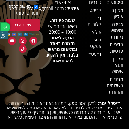
סיטונאים
גיינרים
2167424
מאשר קבלת
אימייל:
bealion.israel@gmail.com
מגזין בי
קריאטין
חומר פרסומי
א ליון
דלי
שעות פעילות:
צבירה
קלוריות
שליחה
ראשון עד חמישי
ומימוש
אול אין
10:00 – 20:00
נקודות
הגעה לאחר
סופר
הזמנה באתר
מדיניות
אפקט
ובתיאום מראש
פרטיות
דיימטייז
בלבד, אין להגיע
תקנון
ללא תיאום.
ותנאי
שימוש
מדיניות
משלוחים
והחזרות
דיסקליימר:
למען הסר ספק, המידע באתר אינו מיועד להנחות
את הציבור או לשמש לגביו כהמלצה או הוראה או עצה לשימוש או
שינוי או הורדה של תרופה כלשהיא, ואין בו תחליף לייעוץ רפואי
פרטני או אחר. הכתוב באתר אינו מהווה המלצה רפואית כלשהיא.