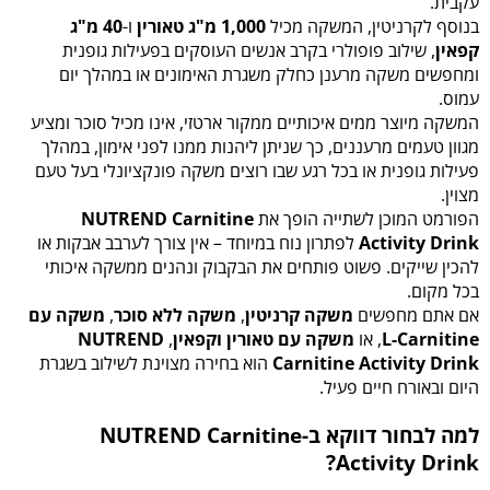
עקבית.
בנוסף לקרניטין, המשקה מכיל
1,000 מ"ג טאורין
ו-
40 מ"ג
קפאין
, שילוב פופולרי בקרב אנשים העוסקים בפעילות גופנית
ומחפשים משקה מרענן כחלק משגרת האימונים או במהלך יום
עמוס.
המשקה מיוצר ממים איכותיים ממקור ארטזי, אינו מכיל סוכר ומציע
מגוון טעמים מרעננים, כך שניתן ליהנות ממנו לפני אימון, במהלך
פעילות גופנית או בכל רגע שבו רוצים משקה פונקציונלי בעל טעם
מצוין.
הפורמט המוכן לשתייה הופך את
NUTREND Carnitine
Activity Drink
לפתרון נוח במיוחד – אין צורך לערבב אבקות או
להכין שייקים. פשוט פותחים את הבקבוק ונהנים ממשקה איכותי
בכל מקום.
אם אתם מחפשים
משקה קרניטין
,
משקה ללא סוכר
,
משקה עם
L-Carnitine
, או
משקה עם טאורין וקפאין
,
NUTREND
Carnitine Activity Drink
הוא בחירה מצוינת לשילוב בשגרת
היום ובאורח חיים פעיל.
למה לבחור דווקא ב-NUTREND Carnitine
Activity Drink?