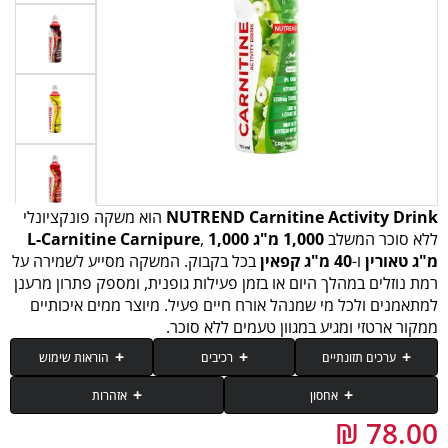
NUTREND Carnitine Activity Drink
הוא משקה פונקציונלי
ללא סוכר המשלב
1,000 מ"ג L-Carnitine Carnipure
1,000
,
מ"ג טאורין
ו-
40 מ"ג קפאין
בכל בקבוק. המשקה מסייע לשמירה על
רמת נוזלים במהלך היום או בזמן פעילות גופנית, ומספק פתרון מרענן
למתאמנים ולכל מי שמנהל אורח חיים פעיל. מיוצר ממים איכותיים
ממקור ארטזי ומגיע במגוון טעמים ללא סוכר.
ערכים תזונתיים
רכיבים
הוראות שימוש
אחסון
אזהרות
רכיב
ל-750 מ"ל (בקבוק)
יש לאחסן במקום קריר ויבש.
מים, מייצב (פולידקסטרוז), מווסת חומציות (חומצה ציטרית), פחמן דו-חמצני,
יש להתייעץ עם רופא לפני השימוש במוצר זה במקרה של נטילת תרופות או מצב
L-