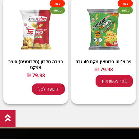
כשר
כשר
טבעוני
טבעוני
פרוצ׳יטו פרוטאין מקס 40 גרם
במבה חלבון (חלבוטנים) סופר
אפקט
בחר אפשרויות
הוספה לסל