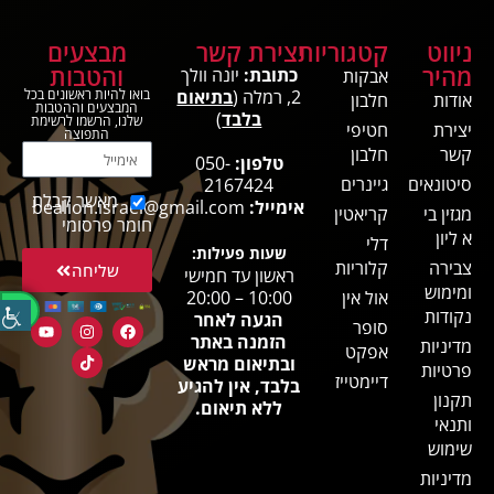
ניווט
קטגוריות
יצירת קשר
מבצעים
מהיר
והטבות
כתובת:
יונה וולך
אבקות
2, רמלה (
בתיאום
בואו להיות ראשונים בכל
אודות
חלבון
המבצעים וההטבות
בלבד
)
שלנו, הרשמו לרשימת
יצירת
חטיפי
התפוצה
קשר
חלבון
טלפון:
050-
סיטונאים
גיינרים
2167424
מאשר קבלת
אימייל:
bealion.israel@gmail.com
מגזין בי
קריאטין
חומר פרסומי
א ליון
דלי
שעות פעילות:
צבירה
קלוריות
שליחה
ראשון עד חמישי
ומימוש
אול אין
10:00 – 20:00
נקודות
הגעה לאחר
סופר
הזמנה באתר
מדיניות
אפקט
ובתיאום מראש
פרטיות
דיימטייז
בלבד, אין להגיע
תקנון
ללא תיאום.
ותנאי
שימוש
מדיניות