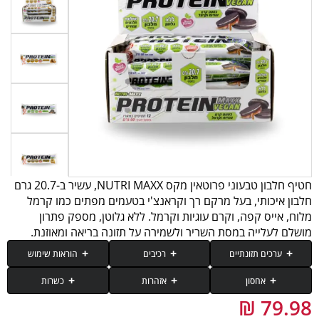
חטיף חלבון טבעוני פרוטאין מקס NUTRI MAXX, עשיר ב-20.7 גרם
חלבון איכותי, בעל מרקם רך וקראנצ'י בטעמים מפתים כמו קרמל
מלוח, אייס קפה, וקרם עוגיות וקרמל. ללא גלוטן, מספק פתרון
מושלם לעלייה במסת השריר ולשמירה על תזונה בריאה ומאוזנת.
ערכים תזונתיים
רכיבים
הוראות שימוש
אחסון
אזהרות
כשרות
רכיב
90 גרם (חטיף)
צריכה מופרזת עלולה לגרום לפעילות מעיים מוגברת.
יש לשמור במקום קריר ויבש, להימנע מחשיפה לשמש.
כשר פרווה - בהשגחת מאור הכשרות ובאישור הרבנות הראשית לישראל.
יש לצרוך חטיף חלבון לאחר אימון או כתחליף חטיף במהלך היום, לתמיכה
עיסת תמרים, שוקולד מריר עם מלטיטול 17% [ממתיק: מלטיטול, עיסת קקאו, חמאת