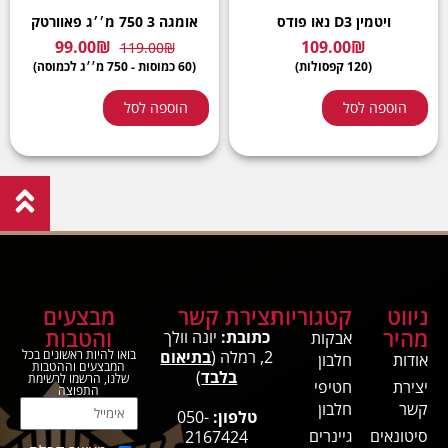
ויטמין D3 נאו פודס
אומגה 3 750 מ׳׳ג פאוורטק
99.00
₪
109.00
₪
119.00
₪
(120 קפסולות)
(60 כמוסות - 750 מ׳׳ג לכמוסה)
הוספה לסל
הוספה לסל
ניווט
קטגוריות
יצירת קשר
מבצעים
מהיר
והטבות
כתובת:
יונה וולך
אבקות
2, רמלה (
בתיאום
בואו להיות ראשונים בכל
אודות
חלבון
המבצעים וההטבות
בלבד
)
שלנו, הרשמו לרשימת
יצירת
חטיפי
התפוצה
קשר
חלבון
טלפון:
050-
סיטונאים
גיינרים
2167424