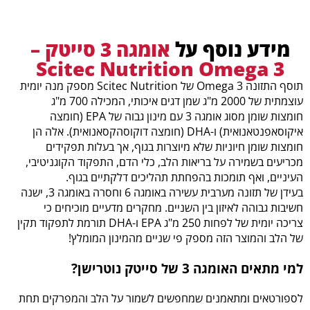
מידע נוסף על
אומגה 3 סייטק –
Scitec Nutrition Omega 3
תוסף התזונה Omega 3 של Scitec Nutrition מספק מנה יומית
עוצמתית של 2000 מ"ג שמן דגים איכותי, המכילה 700 מ"ג
חומצות שומן מסוג אומגה 3 עם מינון גבוה של EPA (חומצה
איקוסאפנטאנואית) ו-DHA (חומצה דוקוסהקסאנואית). אלה הן
חומצות שומן חיוניות שלא מיוצרות בגוף, אך בעלות תפקידים
מכריעים בשמירה על בריאות הלב, כלי הדם, התפקוד הקוגניטיבי,
העיניים, ואף תומכות בהפחתת תהליכים דלקתיים בגוף.
בעידן של תזונה מערבית עשירה באומגה 6 וחסרה באומגה 3, ישנה
חשיבות גבוהה לאיזון בין השניים. מחקרים מדעיים מוכיחים כי
צריכה יומית של לפחות 250 מ"ג EPA ו-DHA תורמת לתפקוד תקין
של הלב והמוצר הזה מספק פי שניים מהמינון המומלץ!
למי מתאים האומגה 3 של סייטק נוטרישן?
לספורטאים ומתאמנים שמחפשים לשמור על הלב והמפרקים תחת