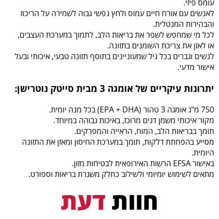
עומס פיזי.
לאנשים עם אורח חיים עמוס ולחץ נפשי גבוה לשמירה על הריכוז
והבהירות המנטלית.
לכל מי שמחפש לשפר את בריאות הלב, לתמוך במערכת העצבים,
או לאזן את צריכת השומנים בתזונה.
לנשים וגברים בכל גיל שמעוניינים בתוסף תזונה טבעי, איכותי ובעל
אישור מדעי.
יתרונות עיקריים של אומגה 3 מבית סייטק נוטרישן:
750 מ"ג אומגה 3 טהור (EPA + DHA) בכל מנה יומית.
מקור איכותי משמן דגים מרוכז, באיכות גבוהה במיוחד.
תומך בבריאות הלב, המוח, הראייה והמפרקים.
מסייע בהפחתת דלקות, תומך במערכת החיסון ומאזן את התזונה
היומית.
באישור EFSA הרשות האירופאית לבטיחות מזון.
מתאים לשימוש יומיומי ולשילוב כחלק משגרת בריאות וספורט.
חוות
דעת