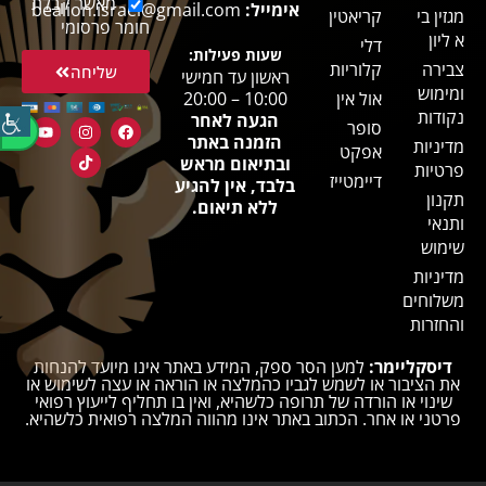
מאשר קבלת
אימייל:
bealion.israel@gmail.com
מגזין בי
קריאטין
חומר פרסומי
א ליון
דלי
שעות פעילות:
צבירה
קלוריות
שליחה
ראשון עד חמישי
ומימוש
אול אין
10:00 – 20:00
נקודות
הגעה לאחר
סופר
הזמנה באתר
מדיניות
אפקט
ובתיאום מראש
פרטיות
דיימטייז
בלבד, אין להגיע
תקנון
ללא תיאום.
ותנאי
שימוש
מדיניות
משלוחים
והחזרות
דיסקליימר:
למען הסר ספק, המידע באתר אינו מיועד להנחות
את הציבור או לשמש לגביו כהמלצה או הוראה או עצה לשימוש או
שינוי או הורדה של תרופה כלשהיא, ואין בו תחליף לייעוץ רפואי
פרטני או אחר. הכתוב באתר אינו מהווה המלצה רפואית כלשהיא.