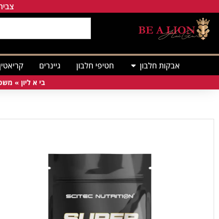
צבירת
אבקות חלבון
חטיפי חלבון
גיינרים
קריאטין
בי א ליון
»
משפר