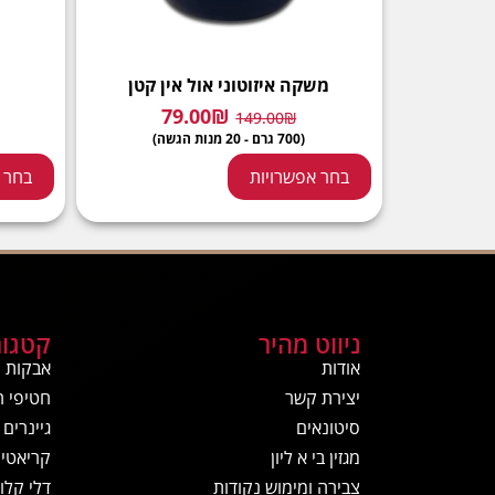
משקה איזוטוני אול אין קטן
79.00
₪
149.00
₪
(700 גרם - 20 מנות הגשה)
בחר אפשרויות
בחר 
ניווט מהיר
קטגור
אודות
אבקות ח
יצירת קשר
חטיפי ח
סיטונאים
גיינרים
מגזין בי א ליון
קריאטין
צבירה ומימוש נקודות
דלי קלור