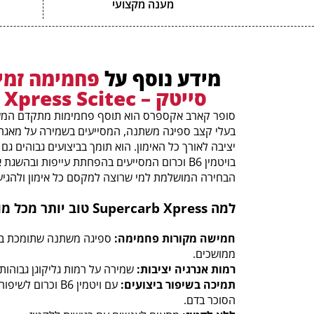
מענה מקצועי
מידע נוסף על
פחמימה זמינ
סייטק – Super Carb Xpress Scitec
סופר קארב אקספרס הוא תוסף פחמימות מתקדם המש
בעלי קצב ספיגה משתנה, המסייעים בשמירה על מאגרי 
יציבה לאורך כל האימון. הוא תומך בביצועים גבוהים גם
בויטמין B6 וכרום המסייעים בהפחתת עייפות ובהשג
הבחירה המושלמת למי שרוצה למקסם כל אימון ולהגיע 
למה Supercarb Xpress טוב יותר מכל מוצר פחמימה אחר?
חמישה מקורות פחמימה:
ספיגה משתנה שתומכת בשר
ממושכים.
רמות אנרגיה יציבות:
שמירה על רמות גליקוגן גבוהות 
תמיכה בשיפור ביצועים:
עם ויטמין B6 וכר
הסוכר בדם.