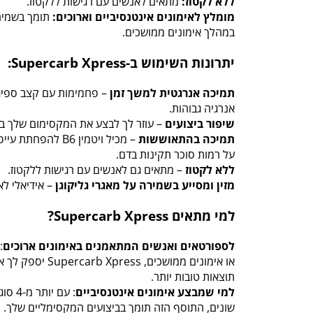
ללא לקטוז:
מתאים לאנשים עם רגישות ללקטוז.
מומלץ לאימונים אינטנסיביים וארוכים:
תומך בשמירה
במהלך אימונים ממושכים.
יתרונות השימוש ב-Supercarb Xpress:
תמיכה אנרגטית למשך זמן
– פחמימות עם קצב ספיג
אנרגיה גבוהות.
שיפור ביצועים
– עוזר לך לבצע את המקסימום שלך במ
תמיכה בהתאוששות
– מכיל ויטמין B6 ל
על רמות סוכר תקינות בדם.
ללא לקטוז
– מתאים גם לאנשים עם רגישות ללקטוז.
מזין ומסייע בשמירה על מאגרי גליקוגן
– אידיאלי לא
למי מתאים Supercarb Xpress?
לספורטאים ואנשים המתאמנים באימונים ארוכים
:
או אימונים ממושכים, 
תוצאות טובות יותר.
למי שמבצע אימונים אינטנסיביים
: עם 
שונים, התוסף הזה תומך בביצועים המקסימליים שלך.