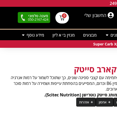
החשבון שלי
מענה טלפוני
0
050-2167-424
גים
מבצעים
מגזין בי א ליון
מידע נוסף
קארב סייטק
מימה עם קצבי ספיגה שונים, כך שתוכל לשמור על רמות אנרגיה
יציבות לאורך האימון. בנוסף, התוסף מכיל ויטמין B6 וכרום, המסייעים בהפחתת עייפות ושמירה על רמות סוכר
רוכים.
רישן (Scitec Nutrition).
אחסון
אזהרות
100 גרם
50 גרם (מנת הגשה)
יפה של המוצר לשמש.
יון, נשים מניקות, אנשים הנוטלים תרופות מרשם וילדים יש
מלטודקסטרין (60%), איזומלטולוז (10%), קמח שיבולת שועל (מכיל גלוטן), חומר הזה (E903), עמילן