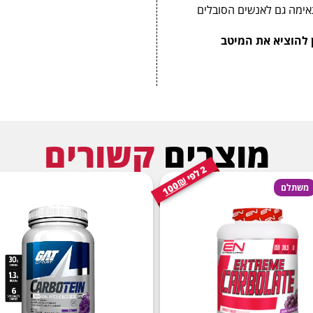
אימה גם לאנשים הסובלים
שמעוניין להוציא את המיטב
מוצרים
קשורים
2
י
ל
פ
100₪
משתלם