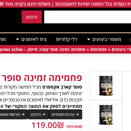
 נקודות בכל הזמנה ישירות לחשבונכם! | משלוח חינם בקניה מעל 249₪
חיפוש
משפרי ביצועים
דלי קלוריות
ציוד לאימונים
מות
י ביצועים
»
פחמימות
»
פחמימה זמינה סופר קארב סייטק – Super Carb Xpress Scitec
פחמימה זמינה סופר 
סופר קארב אקספרס
מכיל חמישה מקורות פח
תקינות בדם. אידיאלי לאימונים אינטנסיביים וא
מתחייבים לספק את המוצר המקורי של המותג סייטק נוט
ערכים תזונתיים
רכיבים
הוראות שימוש
119.00
₪
רכיב
189.00
₪
רכיבים:
לערבב בשייקר מנת הגשה אחת (50 גרם) של אבקה עם 350 מ"ל של מים קרים עד להמסה מלאה.
יש לאחסן במקום קריר ויבש, להימנע מחש
יש להרחיק מהישג ידם של ילדים. נשים בהר