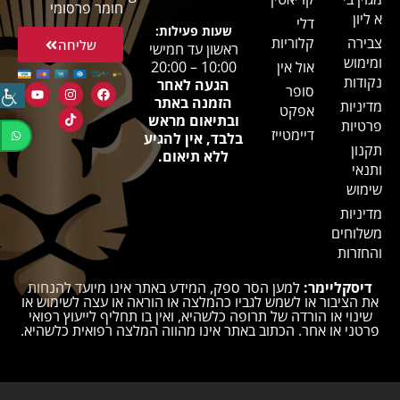
חומר פרסומי
א ליון
דלי
שעות פעילות:
צבירה
קלוריות
שליחה
ראשון עד חמישי
ומימוש
אול אין
10:00 – 20:00
נקודות
הגעה לאחר
סופר
הזמנה באתר
מדיניות
אפקט
ובתיאום מראש
פרטיות
דיימטייז
בלבד, אין להגיע
תקנון
ללא תיאום.
ותנאי
שימוש
מדיניות
משלוחים
והחזרות
דיסקליימר:
למען הסר ספק, המידע באתר אינו מיועד להנחות
את הציבור או לשמש לגביו כהמלצה או הוראה או עצה לשימוש או
שינוי או הורדה של תרופה כלשהיא, ואין בו תחליף לייעוץ רפואי
פרטני או אחר. הכתוב באתר אינו מהווה המלצה רפואית כלשהיא.