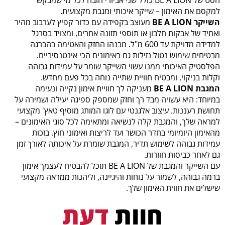
למקסם את האימון – שייקר איכותי ומגבת מקצועית.
השייקר BE A LION
מעוצב בקפידה עם כדור קפיץ לערבוב מהיר
ואחיד של אבקות חלבון או תוספי תזונה אחרים, ומצויד בסרגל
למדידה מדויקת עד 600 מ"ל. מבנהו החזק והאטימה בהברגה
מבטיחים שימוש נטול נזילות גם באימונים הכי אינטנסיביים.
הפלסטיק האיכותי ממנו עשוי השייקר שומר על עמידות גבוהה
וקלות בניקוי, ומבטיח חוויית שתייה נוחה בכל פעם מחדש.
המגבת BE A LION
מעניקה לך חוויית אימון נקייה ונעימה
במיוחד: היא עשויה מבד רך וחזק שמספק ספיגה יעילה ושמירה על
תחושת רעננות. עיצוב אלגנטי עם לוגו המותג מוסיף טאץ' מקצועי
למראה שלך, והמגבת קלה לנשיאה ומתאימה לכל סוגי האימונים –
מהאימון היומיומי בחדר הכושר ועד לריצות ואימוני חוץ. בזכות
עמידות גבוהה לשימוש תדיר, המגבת שומרת על איכותה לאורך זמן
גם לאחר כביסות חוזרות.
עם השייקר והמגבת של BE A LION תוכל להבטיח לעצמך אימון
ברמה גבוהה, לשמור על נוחות והיגיינה, וליהנות ממראה מקצועי
שישלים את חווית האימון שלך.
חוות
דעת