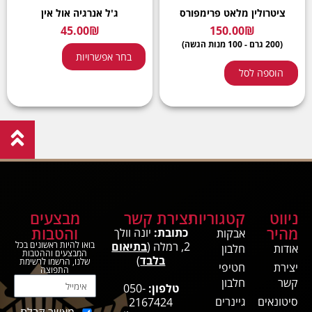
ציטרולין מלאט פרימפורס
ג'ל אנרגיה אול אין
45.00
₪
150.00
₪
(200 גרם - 100 מנות הגשה)
בחר אפשרויות
הוספה לסל
ניווט
קטגוריות
יצירת קשר
מבצעים
מהיר
והטבות
כתובת:
יונה וולך
אבקות
2, רמלה (
בתיאום
בואו להיות ראשונים בכל
אודות
חלבון
המבצעים וההטבות
בלבד
)
שלנו, הרשמו לרשימת
יצירת
חטיפי
התפוצה
קשר
חלבון
טלפון:
050-
סיטונאים
גיינרים
2167424