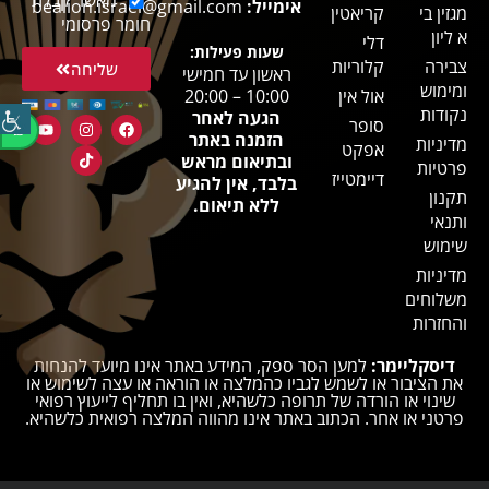
מאשר קבלת
אימייל:
bealion.israel@gmail.com
מגזין בי
קריאטין
חומר פרסומי
א ליון
דלי
שעות פעילות:
צבירה
קלוריות
שליחה
ראשון עד חמישי
ומימוש
אול אין
10:00 – 20:00
נקודות
הגעה לאחר
סופר
הזמנה באתר
מדיניות
אפקט
ובתיאום מראש
פרטיות
דיימטייז
בלבד, אין להגיע
תקנון
ללא תיאום.
ותנאי
שימוש
מדיניות
משלוחים
והחזרות
דיסקליימר:
למען הסר ספק, המידע באתר אינו מיועד להנחות
את הציבור או לשמש לגביו כהמלצה או הוראה או עצה לשימוש או
שינוי או הורדה של תרופה כלשהיא, ואין בו תחליף לייעוץ רפואי
פרטני או אחר. הכתוב באתר אינו מהווה המלצה רפואית כלשהיא.