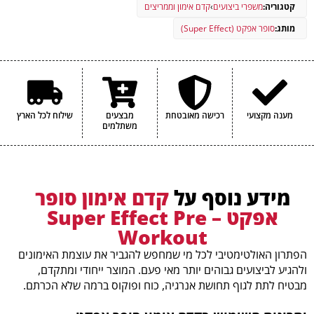
קטגוריה:
משפרי ביצועים
›
קדם אימון וממריצים
קפאין (מ"ג)
3400 מ׳׳ג
170 מ׳׳ג
מותג:
סופר אפקט (Super Effect)
מענה מקצועי
רכישה מאובטחת
מבצעים
שילוח לכל הארץ
משתלמים
מידע נוסף על
קדם אימון סופר
אפקט – Super Effect Pre
Workout
הפתרון האולטימטיבי לכל מי שמחפש להגביר את עוצמת האימונים
ולהגיע לביצועים גבוהים יותר מאי פעם. המוצר ייחודי ומתקדם,
מבטיח לתת לגוף תחושת אנרגיה, כוח ופוקוס ברמה שלא הכרתם.