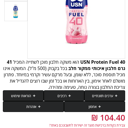
USN Protein Fuel 40
הוא משקה חלבון מוכן לשתייה המכיל
41
גרם חלבון איכותי ממקור חלב
בכל בקבוק (500 מ"ל). המשקה אינו
מכיל תוספת סוכר, ללא שומן, ובעל מרקם עשיר וקרמי במיוחד. פתרון
מושלם לאחר אימון, בין הארוחות או בכל זמן שבו רוצים להגדיל את
צריכת החלבון בצורה נוחה, טעימה ומהירה.
ערכים תזונתיים
רכיבים
הוראות שימוש
אחסון
אזהרות
רכיב
500 מ׳׳ל (משקה)
יש לאחסן במקום קריר ויבש, להמנע מחשיפה של המוצר לשמש.
יש להרחיק מהישג ידם של ילדים. נשים בהריון, נשים מניקות, אנשים הנוטלים
יש לנער לפני שימוש. ביום האימון ניתן לשתות משקה חלבון USN מיד לאחר אימון
רכז חלבון חלב, אבקת חלב כחוש, חלבון חלב מבודד, מים, חומר טעם וריח, חומרים
תרופות מרשם וילדים יש להיוועץ ברופא.
צבירת נקודות ברכישת מוצר זה ישירות לחשבונכם באתר!
מייצבים (קרנן, גלאי גאם), חומר מווסת חומציות טריסודיום ניטרט, צבע מאכל בטא
ומשקה נוסף בין הארוחות. ביום ללא אימון לשתות משקה אחד בבוקר או בין הארוחות.
אנרגיה (קלוריות)
235 קלוריות