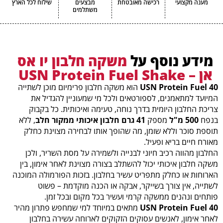
מענה מקצועי
רכישה מאובטחת
מבצעים
שילוח לכל הארץ
משתלמים
מידע נוסף על
משקה חלבון יו אס
אן – USN Protein Fuel Shake
USN Protein Fuel 40
הוא משקה חלבון פרימיום מוכן לשתייה
המיועד למתאמנים, לספורטאים ולכל מי שמעוניין להגדיל את
צריכת החלבון היומית בדרך נוחה, טעימה ואיכותית. כל בקבוק
בנפח
500 מ"ל
מספק
41 גרם חלבון איכותי ממקור חלב
, ללא
תוספת סוכר וללא שומן, מה שהופך אותו לבחירה מצוינת כחלק
מאורח חיים בריא ופעיל.
החלבון מהווה רכיב חיוני לבנייה ולשמירה על מסת השריר, ולכן
משקה חלבון איכותי יכול להשתלב בצורה מצוינת לאחר אימון, בין
הארוחות או כחלק מתפריט עשיר בחלבון. בזכות הפורמולה המוכנה
לשתייה, אין צורך בשייקר, אבקה או הכנה מוקדמת – פשוט
פותחים ונהנים ממשקה קרמי ועשיר בכל מקום ובכל זמן.
USN Protein Fuel 40
מתאים במיוחד למי שמחפש פתרון מהיר
לאחר אימון, לאנשים עסוקים הזקוקים לארוחה עשירה בחלבון