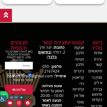
ניווט
קטגוריות
יצירת קשר
מבצעים
מהיר
והטבות
כתובת:
יונה וולך
אבקות
2, רמלה (
בתיאום
בואו להיות ראשונים בכל
אודות
חלבון
המבצעים וההטבות
בלבד
)
שלנו, הרשמו לרשימת
יצירת
חטיפי
התפוצה
קשר
חלבון
טלפון:
050-
סיטונאים
גיינרים
2167424
מאשר קבלת
אימייל:
bealion.israel@gmail.com
מגזין בי
קריאטין
חומר פרסומי
א ליון
דלי
שעות פעילות:
צבירה
קלוריות
שליחה
ראשון עד חמישי
ומימוש
אול אין
10:00 – 20:00
נקודות
הגעה לאחר
סופר
הזמנה באתר
מדיניות