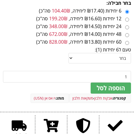
בחר חבילה:
קרוטן, חומר ממתיק סוכרלוז.
אלרגנים:
לאחר הפתיחה יש לשמור בקירור ולצרוך עד 24 שעות.
מכיל חלב.
סה"כ שומנים (גרם)
0.5 גרם
הרכיבים עשויים להשתנות במעט בין הטעמים השונים.
6 יחידות (₪17.40 ליחידה,
₪
104.40
סה"כ)
12 יחידות (₪16.60 ליחידה,
₪
199.20
סה"כ)
מתוכן: חומצות שומן רוויות (גרם)
פחות מ-0.5 גרם
24 יחידות (₪14.50 ליחידה,
₪
348.00
סה"כ)
סה"כ פחמימות (גרם)
17 גרם
48 יחידות (₪14.00 ליחידה,
₪
672.00
סה"כ)
מתוכן: סוכרים (גרם)
17 גרם
60 יחידות (₪13.80 ליחידה,
₪
828.00
סה"כ)
טעם ל6 יחידות (1):
נתרן (מ׳׳ג)
240 מ׳׳ג
חלבונים (גרם)
41 גרם
הערכים התזונתיים עשויים להשתנות במעט בין הטעמים השונים.
הוספה לסל
קטגוריה:
אבקות חלבון
›
משקאות חלבון
מותג:
יו אס אן (USN)