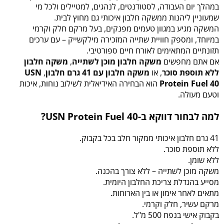
במהלך יום העבודה, לסטודנטים, לנהגים, למטיילים ולכל מי
שמעוניין ליהנות ממשקה חלבון איכותי גם מחוץ לבית.
המשקה מגיע במגוון טעמים מפנקים, בעל מרקם חלק וקרמי
במיוחד, ומספק חוויית שתייה המזכירה מילקשייק – עם ערכים
תזונתיים המתאימים לאורח חיים ספורטיבי.
אם אתם מחפשים
משקה חלבון מוכן לשתייה
,
משקה חלבון
ללא תוספת סוכר
, או
משקה חלבון עם 41 גרם חלבון
,
USN
Protein Fuel 40
הוא הבחירה האידיאלית לשילוב נוחות, איכות
וטעם מעולה.
למה לבחור דווקא ב-USN Protein Fuel 40?
41 גרם חלבון איכותי ממקור חלב בכל בקבוק.
ללא תוספת סוכר.
ללא שומן.
משקה מוכן לשתייה – ללא צורך בהכנה.
מסייע בהגדלת צריכת החלבון היומית.
מתאים לאחר אימון או בין הארוחות.
מרקם עשיר, חלק וקרמי.
בקבוק אישי בנפח 500 מ"ל.