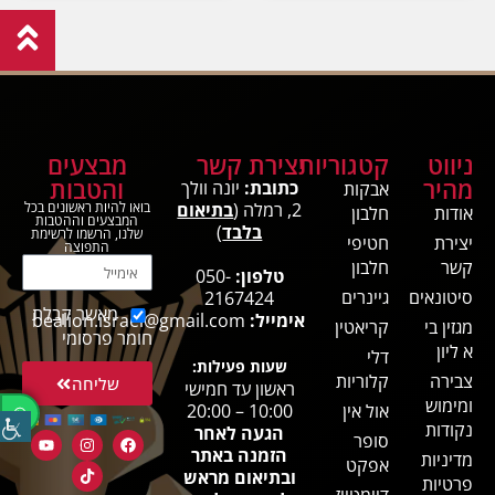
ניווט
קטגוריות
יצירת קשר
מבצעים
מהיר
והטבות
כתובת:
יונה וולך
אבקות
2, רמלה (
בתיאום
בואו להיות ראשונים בכל
אודות
חלבון
המבצעים וההטבות
בלבד
)
שלנו, הרשמו לרשימת
יצירת
חטיפי
התפוצה
קשר
חלבון
טלפון:
050-
סיטונאים
גיינרים
2167424
מאשר קבלת
אימייל:
bealion.israel@gmail.com
מגזין בי
קריאטין
חומר פרסומי
א ליון
דלי
שעות פעילות:
צבירה
קלוריות
שליחה
ראשון עד חמישי
ומימוש
אול אין
10:00 – 20:00
נקודות
הגעה לאחר
סופר
הזמנה באתר
מדיניות
אפקט
ובתיאום מראש
פרטיות