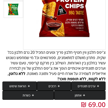
צ'יפס חלבון ווין חטיף חלבון פריך וטעים המכיל 20 גרם חלבון בכל
שקית. פתרון מושלם למתאמנים, ספורטאים וכל מי שמחפש נשנוש
עשיר בחלבון בין הארוחות. השילוב בין מרקם קריספי, טעם עשיר
וערכים תזונתיים איכותיים הופך את צ'יפס החלבון של ווין לבחירה
אידיאלית לשמירה על אורח חיים פעיל ותזונה מאוזנת.
ללא גלוטן,
ללא לקטוז, ללא תוספת סוכר!
ערכים תזונתיים
רכיבים
הוראות שימוש
אחסון
כשרות
רכיב
60 גרם (חטיף)
יש לצרוך חטיף לאחר אימון או כתחליף חטיף במהלך היום, לתמיכה בהתאוששות
תירס, חלבון אפונה 30%, אורז חום, תבלינים (פפריקה צ׳ילי) 12%: [אבקת פפריקה
יש לשמור במקום קריר ויבש. להימנע מחשיפה לשמש. כדי לשמור על הפריכות, לאחר
כשר פרווה, בישול ישראל בהשגחת בד׳׳ץ בית יוסף ובאישור הרבנות הראשית לישראל.