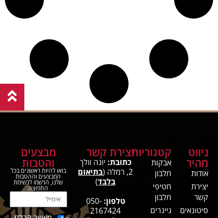
ניווט
קטגוריות
יצירת קשר
מבצעים
מהיר
והטבות
כתובת:
יונה וולך
אבקות
2, רמלה (
בתיאום
בואו להיות ראשונים בכל
אודות
חלבון
המבצעים וההטבות
בלבד
)
שלנו, הרשמו לרשימת
יצירת
חטיפי
התפוצה
קשר
חלבון
טלפון:
050-
סיטונאים
גיינרים
2167424
מאשר קבלת