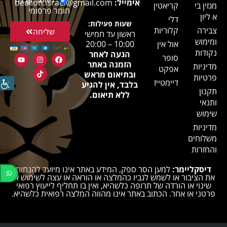
אימייל:
bealion.israel@gmail.com
מגזין בי
קריאטין
חומר פרסומי
א ליון
דלי
שעות פעילות:
צבירה
קלוריות
שליחה
ראשון עד חמישי
ומימוש
אול אין
10:00 – 20:00
נקודות
הגעה לאחר
סופר
הזמנה באתר
מדיניות
אפקט
ובתיאום מראש
פרטיות
דיימטייז
בלבד, אין להגיע
תקנון
ללא תיאום.
ותנאי
שימוש
מדיניות
משלוחים
והחזרות
דיסקליימר:
למען הסר ספק, המידע באתר אינו מיועד להנחות
את הציבור או לשמש לגביו כהמלצה או הוראה או עצה לשימוש או
שינוי או הורדה של תרופה כלשהיא, ואין בו תחליף לייעוץ רפואי
פרטני או אחר. הכתוב באתר אינו מהווה המלצה רפואית כלשהיא.