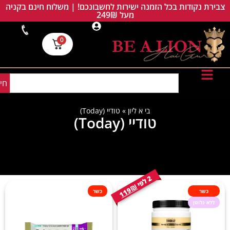
צבירת נקודות בכל הזמנה ישירות לחשבונכם! | משלוח חינם בקניה
מעל 249₪
0
חי
בי א ליון
»
טודיי (Today)
טודיי (Today)
2
י
ל
פ
119₪
כשר
כשר
ללא גלוטן