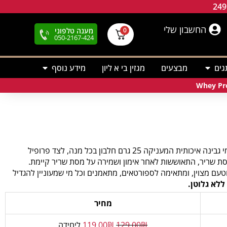
החשבון שלי
מענה טלפוני
0
050-2167-424
גים
מבצעים
מגזין בי א ליון
מידע נוסף
היא אבקת חלבון מי גבינה איכותית המעניקה 25 גרם חלבון בכל מנה, לצד פרופיל
סת שריר, התאוששות לאחר אימון ושמירה על מסת שריר קיימת.
 מצוין, ומתאימה לספורטאים, מתאמנים וכל מי שמעוניין להגדיל
ללא גלוטן.
מחיר
₪
129.00
₪
119.00
ליחידה