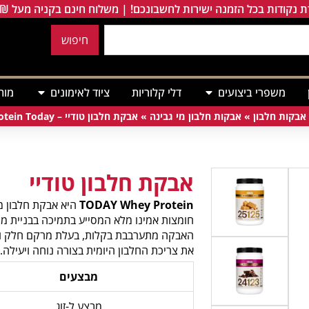
 נקודות בכל הזמנה ישירות לחשבונכם! | משלוח חינם בקניה מעל 249₪
חיפוש
משפרי ביצועים
דלי קלוריות
ציוד לאימונים
מות
אבקות חלבון
»
אבקות חלבון מי גבינה
»
אבקת חלבון טודיי – Whey Protein Today
אבקת חלבון טודיי
TODAY Whey Protein
חומצות אמינו מלא המסייע בתמיכה בבניית מ
האבקה מתערבבת בקלות, בעלת מרקם חלק וטעם
את צריכת החלבון היומית בצורה נוחה ויעילה.
מבצעים
מבצע ל-זוג