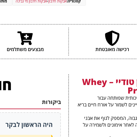
קטגוריה:
אבקות חלבון
›
אבקות חלבון מי גבינה
מותג:
מתוכן סוכרים (גרם)
הערכים התזונתיי
רכישה מאובטחת
מבצעים משתלמים
חו
אבקת חלבון טודיי – Whey
Pr
 גבינה איכותית שפותחה עבור
ביקורות
נים לשמור על אורח חיים בריא
ביולוגי גבוה, המספק לגוף את אבני
היה הראשון לבקר
 לאחר אימונים ולשמירה על