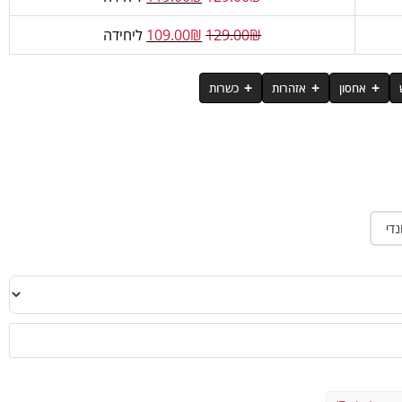
₪
129.00
₪
109.00
ליחידה
אחסון
אזהרות
כשרות
33 גרם (מנת הגשה)
יפה של המוצר לשמש.
חת הרבנות עפולה והרב וייטמן - רב תנובה.
נה מרוכז (חלב) (97%), חומרי טעם וריח, מלח שולחן, מתחלב (לציטין חמניות), ממתיקים
יון, נשים מניקות, אנשים הנוטלים תרופות מרשם וילדים - יש
126 קלוריות
ים: מכיל:
חלב.
עלול להכיל:
סויה.
ביום האימון יש לקחת מנת הגשה אחת (33 גרם) מיד לאחר אימון ומנה נוספת בין הארוחות. ביום ללא אימון
טעמים השונים.
25 גרם
1 גרם
נדי
0.5 גרם
פחות מ-0.5 גרם
59 מ׳׳ג
249 מ׳׳ג
4 גרם