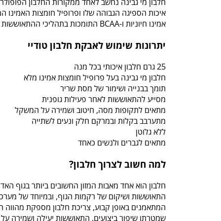
חלבון מי גבינה נחשב לאחד ממקורות החלבון הפופולרי
איכות הספיגה הגבוהה שלו ופרופיל חומצות האמינו המ
אמינו חיוניות ו-BCAA התומכות בתהליכי ההתאוששות והבנייה של השריר.
יתרונות שימוש לאבקת חלבון טודיי
25 גרם חלבון איכותי בכל מנה
חלבון מי גבינה בעל פרופיל חומצות אמינו מלא
תומך בבנייה ושימור של מסת שריר
מסייע להתאוששות לאחר פעילות גופנית
מתאים לתקופות מסה, חיטוב ושמירה על המשקל
מתערבב בקלות ובמרקם חלק ונעים לשתייה
ללא גלוטן
מתאים לגברים ולנשים כאחד
למה חשוב לצרוך חלבון?
חלבון הוא אחד מאבות המזון החשובים ביותר בגוף האדם
התאוששות ושיקום של רקמות הגוף, ובמיוחד של מערכת
המתאמנים באופן קבוע, צריכת חלבון מספקת מהווה ח
שמטרתו שיפור ביצועים, התאוששות יעילה ושמירה על 