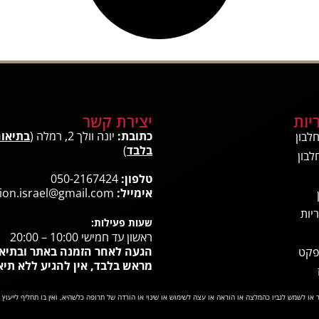
יות
יצירת קשר
כתובת:
יונה וולך 2, רמלה (
בתיאו
לבון
בלבד
)
לבון
טלפון:
050-2167424
אימייל:
ion.israel@gmail.com
יות
שעות פעילות:
ראשון עד חמישי 10:00 – 20:00
הגעה לאחר הזמנה באתר ובתיא
פקט
מראש בלבד, אין להגיע ללא תיא
או לשמש לגביו כהמלצה או הוראה או עצה לשימוש או שינוי או הורדה של תרופה כלשהיא, ואין בו תחליף לייעוץ 