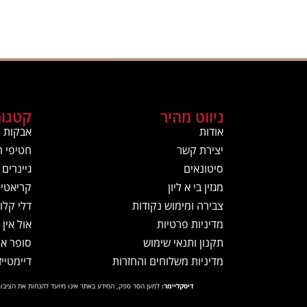
ניווט מהיר
קטגור
אודות
אבקות ח
יצירת קשר
חטיפי ח
סיטונאים
גיינרים
מגזין בי א ליון
קריאטין
צבירה ומימוש נקודות
דלי קלור
מדיניות פרטיות
אול אין
תקנון ותנאי שימוש
סופר א
מדיניות משלוחים והחזרות
דיימטייז
דיסקליימר:
למען הסר ספק, המידע באתר אינו מיועד להנחות את הציבור 