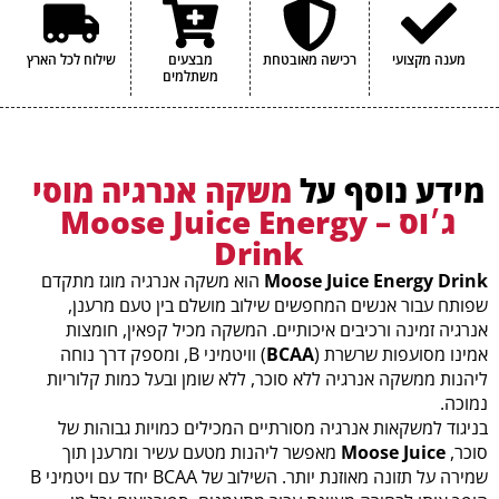
מענה מקצועי
רכישה מאובטחת
מבצעים
שילוח לכל הארץ
משתלמים
מידע נוסף על
משקה אנרגיה מוסי
ג׳וס – Moose Juice Energy
Drink
Moose Juice Energy Drink
הוא משקה אנרגיה מוגז מתקדם
שפותח עבור אנשים המחפשים שילוב מושלם בין טעם מרענן,
אנרגיה זמינה ורכיבים איכותיים. המשקה מכיל קפאין, חומצות
אמינו מסועפות שרשרת (
BCAA
) וויטמיני B, ומספק דרך נוחה
ליהנות ממשקה אנרגיה ללא סוכר, ללא שומן ובעל כמות קלוריות
נמוכה.
בניגוד למשקאות אנרגיה מסורתיים המכילים כמויות גבוהות של
סוכר,
Moose Juice
מאפשר ליהנות מטעם עשיר ומרענן תוך
שמירה על תזונה מאוזנת יותר. השילוב של BCAA יחד עם ויטמיני B