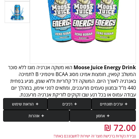
Moose Juice Energy Drink
הוא משקה אנרגיה מוגז ללא סוכר
המשלב קפאין, חומצות אמינו מסוג BCAA וויטמיני B לתמיכה
באנרגיה לאורך היום. המשקה דל קלוריות וללא שומן, מגיע בפחית
440 מ"ל ובמגוון טעמים מרעננים, ומתאים לפני אימון, במהלך יום
עבודה עמוס או בכל רגע שבו זקוקים לזריקת אנרגיה מרעננת.
ערכים תזונתיים
רכיבים
הוראות שימוש
אחסון
אזהרות
רכיב
ל-440 מ"ל (פחית)
מים מוגזים, מווסתי חומציות (חומצה ציטרית, חומצה מאלית), חומרי טעם, D-
יש להתייעץ עם רופא לפני השימוש במוצר זה במקרה של נטילת תרופות או מצב
יש לשתות כ-15 דקות לפני האימון כדי לשפר את האנרגיה, הריכוז והביצועים במהלך
האימון.
צבירת נקודות ברכישת מוצר זה ישירות לחשבונכם באתר!
רפואי המצריך השגחת רופא או לנשים בהיריון, שמנסות להרות או מניקות. להרחיק
גלוקורונולקטון, חומצות אמינו מסועפות שרשרת (BCAA) [L-לאוצין, L-איזולאוצין, L-
יש לאחסן במקום קריר ויבש.