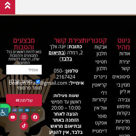
ניווט
קטגוריות
יצירת קשר
מבצעים
מהיר
והטבות
כתובת:
יונה וולך
אבקות
2, רמלה (
בתיאום
בואו להיות ראשונים בכל
אודות
חלבון
המבצעים וההטבות
בלבד
)
שלנו, הרשמו לרשימת
יצירת
חטיפי
התפוצה
קשר
חלבון
טלפון:
050-
סיטונאים
גיינרים
2167424
מאשר קבלת
אימייל:
bealion.israel@gmail.com
מגזין בי
קריאטין
חומר פרסומי
א ליון
דלי
שעות פעילות:
צבירה
קלוריות
שליחה
ראשון עד חמישי
ומימוש
אול אין
10:00 – 20:00
נקודות
הגעה לאחר
סופר
הזמנה באתר
מדיניות
אפקט
ובתיאום מראש
פרטיות
דיימטייז
בלבד, אין להגיע