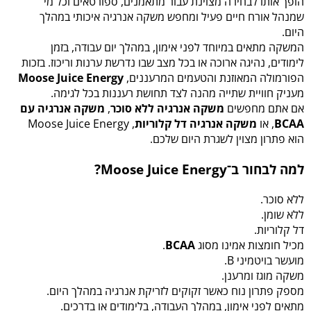
הופך אותו לבחירה מצוינת עבור מתאמנים, ספורטאים וכל מי
שמנהל אורח חיים פעיל ומחפש משקה אנרגיה איכותי במהלך
היום.
המשקה מתאים במיוחד לפני אימון, במהלך יום עבודה, בזמן
לימודים, נהיגה ארוכה או בכל מצב שבו נדרשת ערנות וריכוז. בזכות
הפורמולה המאוזנת והטעמים המרעננים,
Moose Juice Energy
מעניק חוויית שתייה מהנה לצד תחושת רעננות בכל לגימה.
אם אתם מחפשים
משקה אנרגיה ללא סוכר
,
משקה אנרגיה עם
BCAA
, או
משקה אנרגיה דל קלוריות
, Moose Juice Energy
הוא פתרון מצוין לשגרת היום שלכם.
למה לבחור ב־Moose Juice Energy?
ללא סוכר.
ללא שומן.
דל קלוריות.
מכיל חומצות אמינו מסוג
BCAA
.
מועשר בויטמיני B.
משקה מוגז ומרענן.
מספק פתרון נוח כאשר זקוקים לזריקת אנרגיה במהלך היום.
מתאים לפני אימון, במהלך העבודה, בלימודים או בדרכים.