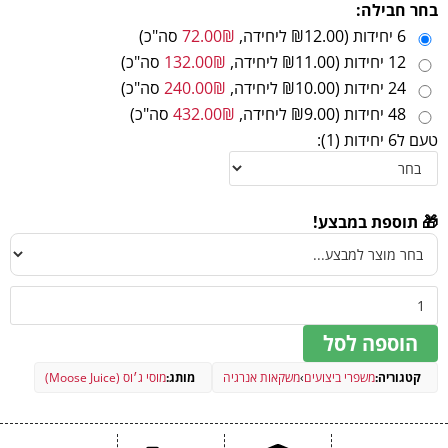
אנרגיה
14 קלוריות
בחר חבילה:
מהישג ידם של ילדים.
ואלין], טאורין, ממתיקים (סוכרלוז, אצסולפאם K), קפאין אנהידרוס, L-קרניטין L-
טרטרט, L-טירוזין, ניאצינאמיד, כולין הידרוג'ן טרטרט, ויטמין B12 (0.1%), ויטמין B6
6 יחידות (₪12.00 ליחידה,
₪
72.00
סה"כ)
שומנים
0 גרם
(פירידוקסין HCl), חומצה פולית (10%).
12 יחידות (₪11.00 ליחידה,
₪
132.00
סה"כ)
מתוכם: שומנים רוויים
0 גרם
24 יחידות (₪10.00 ליחידה,
₪
240.00
סה"כ)
48 יחידות (₪9.00 ליחידה,
₪
432.00
סה"כ)
פחמימות
0.9 גרם
טעם ל6 יחידות (1):
מתוכן: סוכרים
0 גרם
חלבונים
0 גרם
🎁 תוספת במבצע!
מלח
0 גרם
ניאצין (ויטמין B3)
28 מ"ג
ויטמין B12
12 מק"ג
הוספה לסל
ויטמין B6
3 מק"ג
קטגוריה:
משפרי ביצועים
›
משקאות אנרגיה
מותג:
מוסי ג׳וס (Moose Juice)
חומצה פולית
176 מק"ג