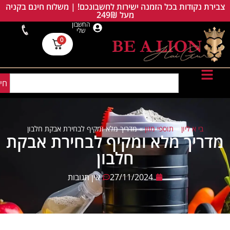
צבירת נקודות בכל הזמנה ישירות לחשבונכם! | משלוח חינם בקניה
מעל 249₪
החשבון
שלי
0
חי
בי א ליון
»
תוספי מזון
»
מדריך מלא ומקיף לבחירת אבקת חלבון
מדריך מלא ומקיף לבחירת אבקת
חלבון
27/11/2024
אין תגובות