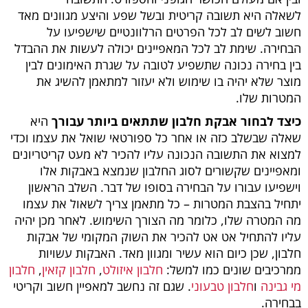
לשאלה
היא תשובה קריטית ובשל שפע והיצע מגוונים מאד
חשוב לשים לב לכל הפרטים הרלוונטיים שישפיעו על
הבחירה. שימת לב לכל המאפיינים יכולה לעשות את ההבדל
בין בחירה נכונה שתשפיע לטובה על שגרת האימונים לבין
מוצר שלא יהיה בו שימוש ולא יעזור למתאמן להשיג את
המטרות שלו.
כיצד לבחור אבקת חלבון שתתאים ביותר עבורך
היא
שאלה שבשלב כזה או אחר כל ספורטאי שואל את עצמו וכדי
למצוא את התשובה הנכונה עליו להכיר לא מעט קריטריונים
ומאפיינים שקשורים לסוג החלבון שנמצא באבקות אלו
וישפיעו עבורו על הבחירה בסופו של דבר. השלב הראשון
יתחיל בהצבת המטרות – כל מתאמן צריך לשאול את עצמו
מה המטרה שלו, כלומר מה הצורך השימוש. לאחר מכן יהיה
עליו להתחיל אט אט להכיר את השוק המקומי של אבקות
חלבון, שכן כיום הוא עשיר ומגוון מאד. האבקות עשויות
ממרכיבים שונים כמו למשל:
חלבון איזולט
,
חלבון קזאין
,
חלבון
מי גבינה
ו
חלבון טבעוני
. שגם זה נחשב למאפיין חשוב וקריטי
בבחירה.