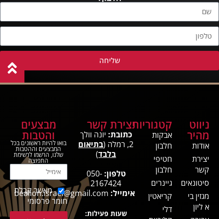
שליחה
ניווט
קטגוריות
יצירת קשר
מבצעים
מהיר
והטבות
כתובת:
יונה וולך
אבקות
2, רמלה (
בתיאום
בואו להיות ראשונים בכל
אודות
חלבון
המבצעים וההטבות
בלבד
)
שלנו, הרשמו לרשימת
יצירת
חטיפי
התפוצה
קשר
חלבון
טלפון:
050-
סיטונאים
גיינרים
2167424
מאשר קבלת
אימייל:
bealion.israel@gmail.com
מגזין בי
קריאטין
חומר פרסומי
א ליון
דלי
שעות פעילות: