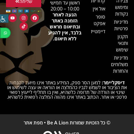
צבירה
קלוריות
שליחה
ראשון עד חמישי
ומימוש
אול אין
10:00 – 20:00
נקודות
הגעה לאחר
סופר
הזמנה באתר
מדיניות
אפקט
ובתיאום מראש
פרטיות
דיימטייז
בלבד, אין להגיע
תקנון
ללא תיאום.
ותנאי
שימוש
מדיניות
משלוחים
והחזרות
דיסקליימר:
למען הסר ספק, המידע באתר אינו מיועד להנחות
את הציבור או לשמש לגביו כהמלצה או הוראה או עצה לשימוש או
שינוי או הורדה של תרופה כלשהיא, ואין בו תחליף לייעוץ רפואי
פרטני או אחר. הכתוב באתר אינו מהווה המלצה רפואית כלשהיא.
© כל הזכויות שמורות Be A Lion •
מפת אתר