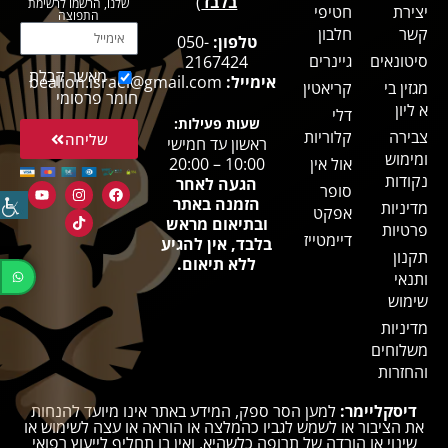
בלבד
)
שלנו, הרשמו לרשימת
יצירת
חטיפי
התפוצה
קשר
חלבון
טלפון:
050-
סיטונאים
גיינרים
2167424
מאשר קבלת
אימייל:
bealion.israel@gmail.com
מגזין בי
קריאטין
חומר פרסומי
א ליון
דלי
שעות פעילות:
צבירה
קלוריות
שליחה
ראשון עד חמישי
ומימוש
אול אין
10:00 – 20:00
נקודות
הגעה לאחר
סופר
הזמנה באתר
מדיניות
אפקט
ובתיאום מראש
פרטיות
דיימטייז
בלבד, אין להגיע
תקנון
ללא תיאום.
ותנאי
שימוש
מדיניות
משלוחים
והחזרות
דיסקליימר:
למען הסר ספק, המידע באתר אינו מיועד להנחות
את הציבור או לשמש לגביו כהמלצה או הוראה או עצה לשימוש או
שינוי או הורדה של תרופה כלשהיא, ואין בו תחליף לייעוץ רפואי