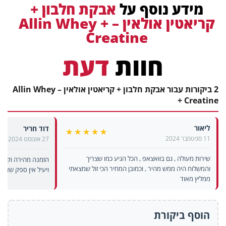
מידע נוסף על
אבקת חלבון +
קריאטין אולאין – Allin Whey +
Creatine
חוות
דעת
2 ביקורות עבור אבקת חלבון + קריאטין אולאין – Allin Whey
+ Creatine
ליאור
דוד חריר
11 ספטמבר 2024
27 אוגוסט 2024
דירוג
5
מתוך
5
שירות מעולה , גם בוואצאפ , הכל הגיע כמו שצריך
הזמנה מהירה וקליל
והמשלוח היה ממש מהיר , וכמובן המחיר הכי זול שמצאתי
ויעיל אין ספק שאזמי
ממליץ מאוד
הוסף ביקורת