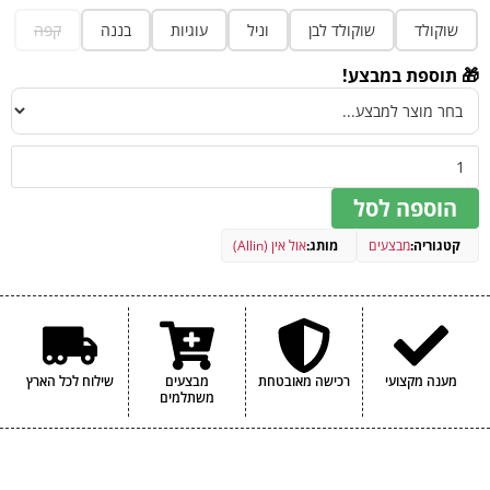
שוקולד
שוקולד לבן
וניל
עוגיות
בננה
קפה
🎁 תוספת במבצע!
הוספה לסל
קטגוריה:
מבצעים
מותג:
אול אין (Allin)
מענה מקצועי
רכישה מאובטחת
מבצעים
שילוח לכל הארץ
משתלמים