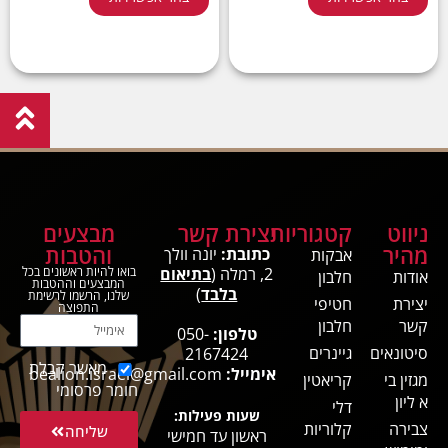
ניווט
קטגוריות
יצירת קשר
מבצעים
מהיר
והטבות
כתובת:
יונה וולך
אבקות
2, רמלה (
בתיאום
בואו להיות ראשונים בכל
אודות
חלבון
המבצעים וההטבות
בלבד
)
שלנו, הרשמו לרשימת
יצירת
חטיפי
התפוצה
קשר
חלבון
טלפון:
050-
סיטונאים
גיינרים
2167424
מאשר קבלת
אימייל:
bealion.israel@gmail.com
מגזין בי
קריאטין
חומר פרסומי
א ליון
דלי
שעות פעילות:
צבירה
קלוריות
שליחה
ראשון עד חמישי