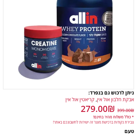
ניתן לרכוש גם בנפרד:
אבקת חלבון אול אין
,
קריאטין אול אין
279.00
₪
399.00
₪
* כולל משלוח מהיר בחינם!
צבירת נקודות ברכישת מוצר זה ישירות לחשבונכם באתר!
טעם