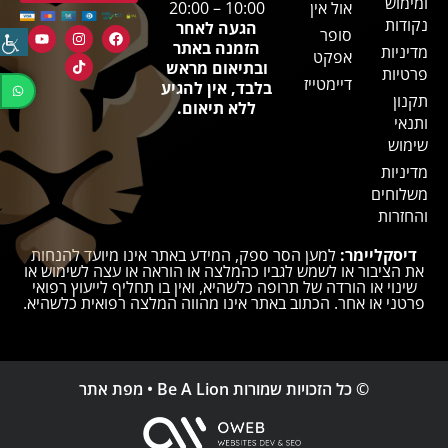
ומימוש
אול אין
10:00 – 20:00
נקודות
הגעה לאחר
סופר
הזמנה באתר
מדיניות
אפקט
ובתיאום מראש
פרטיות
דיימטייז
בלבד, אין להגיע
תקנון
ללא תיאום.
ותנאי
שימוש
מדיניות
משלוחים
והחזרות
דיסקליימר:
למען הסר ספק, המידע באתר אינו מיועד להנחות
את הציבור או לשמש לגביו כהמלצה או הוראה או עצה לשימוש או
שינוי או הורדה של תרופה כלשהיא, ואין בו תחליף לייעוץ רפואי
פרטני או אחר. הכתוב באתר אינו מהווה המלצה רפואית כלשהיא.
© כל הזכויות שמורות Be A Lion •
מפת אתר