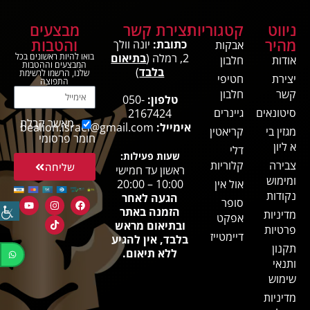
ניווט
קטגוריות
יצירת קשר
מבצעים
מהיר
והטבות
כתובת:
יונה וולך
אבקות
2, רמלה (
בתיאום
בואו להיות ראשונים בכל
אודות
חלבון
המבצעים וההטבות
בלבד
)
שלנו, הרשמו לרשימת
יצירת
חטיפי
התפוצה
קשר
חלבון
טלפון:
050-
סיטונאים
גיינרים
2167424
מאשר קבלת
אימייל:
bealion.israel@gmail.com
מגזין בי
קריאטין
חומר פרסומי
א ליון
דלי
שעות פעילות:
צבירה
קלוריות
שליחה
ראשון עד חמישי
ומימוש
אול אין
10:00 – 20:00
נקודות
הגעה לאחר
סופר
הזמנה באתר
מדיניות
אפקט
ובתיאום מראש
פרטיות
דיימטייז
בלבד, אין להגיע
תקנון
ללא תיאום.
ותנאי
שימוש
מדיניות