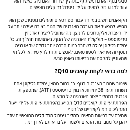
טבעי בגוף האדם ומשתתף בתהליך שחרור האנרגיה, כאשר הוא
עוזר למנוע נזק לתאים על ידי ניטרול רדיקלים חופשיים.
הקו-אנזים חשוב במיוחד עבור ספורטאים ופעילים גופנית, שכן הוא
מסייע להפעיל את מערכת האנרגיה של הגוף בצורה יעילה יותר על
ידי העברת אלקטרונים לחמצן, מה שמוביל ליצירת אדנוזין
טריפוספט – מולקולת האנרגיה של הגוף. באמצעות תהליך זה, כל
יחידת גליקוגן יכולה לשחרר כמות הרבה יותר גדולה של אנרגיה.
תוסף זה אידיאלי לספורטאים, לאנשים תחת לחץ פיזי, או לכל מי
שמעוניין למקסם את בריאותו באופן טבעי.
למה כדאי לקחת קואנזים Q10?
שיפור שחרור האנרגיה בגוף: בנוכחות חמצן, יחידת גליקוגן אחת
משחררת עד 38 יחידות אדנוזין טריפוספט (ATP), שמספקות
אנרגיה בתהליך ייצור האנרגיה של התאים.
הפחתת עייפות: קואנזים Q10 מסייע בהפחתת עייפות על ידי ייעול
התהליכים המולקולריים של הגוף.
שמירה על בריאות התאים: תהליך ניטרול הרדיקלים החופשיים עוזר
להגן על ממברנות התאים ולשמור על בריאותם לאורך זמן.