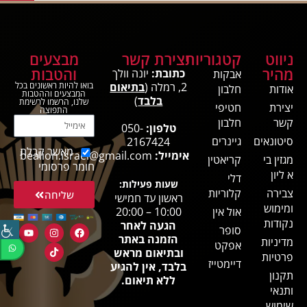
ניווט
קטגוריות
יצירת קשר
מבצעים
מהיר
והטבות
כתובת:
יונה וולך
אבקות
2, רמלה (
בתיאום
בואו להיות ראשונים בכל
אודות
חלבון
המבצעים וההטבות
בלבד
)
שלנו, הרשמו לרשימת
יצירת
חטיפי
התפוצה
קשר
חלבון
טלפון:
050-
סיטונאים
גיינרים
2167424
מאשר קבלת
אימייל:
bealion.israel@gmail.com
מגזין בי
קריאטין
חומר פרסומי
א ליון
דלי
שעות פעילות:
צבירה
קלוריות
שליחה
ראשון עד חמישי
ומימוש
אול אין
10:00 – 20:00
נקודות
הגעה לאחר
סופר
הזמנה באתר
מדיניות
אפקט
ובתיאום מראש
פרטיות
דיימטייז
בלבד, אין להגיע
תקנון
ללא תיאום.
ותנאי
שימוש