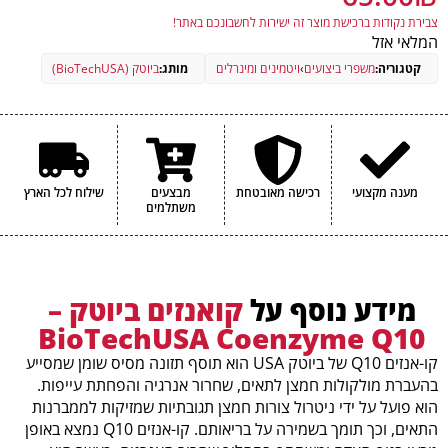
צבירת נקודות ברכישת מוצר זה ישירות לחשבונכם באתר!
המלאי אזל
קטגוריה:
משפרי ביצועים
›
ויטמינים ומינרלים
מותג:
ביוטק (BioTechUSA)
מענה מקצועי
רכישה מאובטחת
מבצעים
שילוח לכל הארץ
משתלמים
מידע נוסף על
קואנזים ביוטק –
BioTechUSA Coenzyme Q10
קו-אנזים Q10 של ביוטק USA הוא תוסף תזונה מסיס שומן שמסייע
בהעברת מולקולות חמצן לתאים, שחרור אנרגיה והפחתת עייפות.
הוא פועל על ידי ניטרול צורות חמצן תגובתיות שמזיקות לממברנות
התאים, וכך תומך בשמירה על בריאותם. קו-אנזים Q10 נמצא באופן