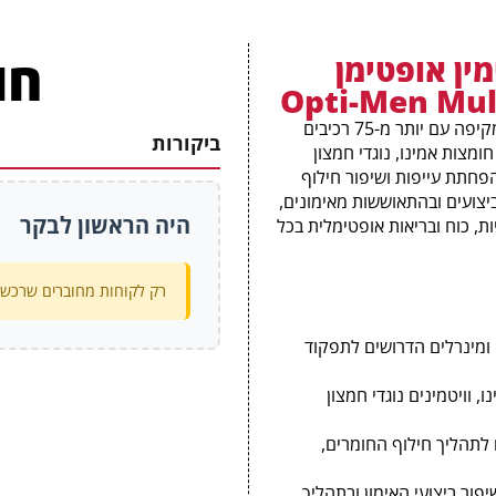
כולין (בצורת L-כולין ביטרטרט)
חו
מין אופטימן
סידן (בצורת דיקלציום פוספט)
יוד (בצורת אשלגן יודי)
מולטי-ויטמין מתקדם לגברים, המציע תמיכה תזונתית מקיפה עם יותר מ-75 רכיבים
מגנזיום (בצורת תחמוצת מגנזיום, חומצה 
ביקורות
ניים לצד חומצות אמינו, נוגדי חמצון
הפחתת עייפות ושיפור חילוף
אבץ (בצורת תחמוצת אבץ)
יומית. Opti-Men מסייע גם בביצועים ובהתאוששות מאימונים,
סלניום (בצורת L-סלנו-מתיונין)
היה הראשון לבקר
ות, כוח ובריאות אופטימלית בכל
נחושת (בצורת נחושת גופרתית)
רק לקוחות מחוברים שרכשו 
מנגן (בצורת מנגן גופרתי)
כרום (בצורת כרומיום ניקוטינאט גליצינט כ
 ומינרלים הדרושים לתפקוד
מוליבדן (בצורת מוליבדן חומצת אמינו כלא
 וויטמינים נוגדי חמצון
נתרן
לתהליך חילוף החומרים,
תערובת חומצות אמינו לגברים
תערובת Phyto לגברים
פור ביצועי האימון ובתהליך