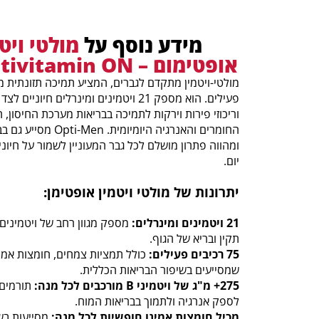
מידע נוסף על
מולטי ויט
אופטימום – Opti-Men Multivitamin ON
פעילים. הוא מספק 21 ויטמינים ומינרלים חיו
וריכוזי פירות וירקות לתמיכה בבריאות מערכת החיסון, 
החומרים והאנרגיה היומ
ומהווה פתרון מושלם לכל גבר המעוניין לשמור על חיוני
יום.
יתרונות של מולטי ויטמין אופטימן:
21 ויטמינים ומינרלים:
מספק מגוון רחב של ויטמינים
תקין ובריא של הגוף.
75 רכיבים פעילים:
כולל תמציות צמחים, חומצות אמינו,
שמסייעים בשיפור הבריאות הכללית.
275+ מ"ג של ויטמיני B מורכבים לכל מנה:
תורמים 
לספק אנרגיה ולתמוך בבריאות המוח.
מכיל חומצות אמינו חופשיות לכל מנה:
מסייעות בשי