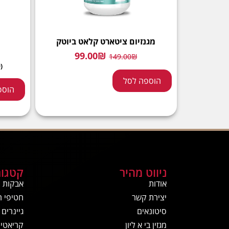
מגנזיום ציטארט קלאט ביוטק
99.00
₪
149.00
₪
(100 כמוסות - 750 מ׳׳ג לכמוסה)
הוספה לסל
הוספ
ניווט מהיר
קטגור
אודות
אבקות ח
יצירת קשר
חטיפי ח
סיטונאים
גיינרים
מגזין בי א ליון
קריאטין