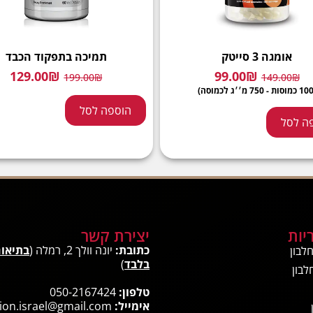
אומגה 3 סייטק
תמיכה בתפקוד הכבד
129.00
₪
99.00
₪
199.00
₪
149.00
₪
הוספה לסל
ה לסל
יות
יצירת קשר
כתובת:
יונה וולך 2, רמלה (
בתיאו
לבון
בלבד
)
לבון
טלפון:
050-2167424
אימייל:
ion.israel@gmail.com