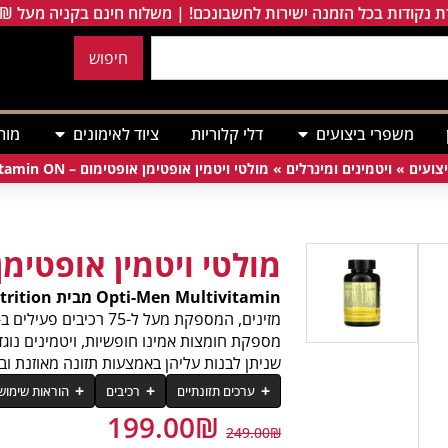
 נקודות בכל הזמנה ישירות לחשבונכם! | משלוח חינם בקניה מעל 249₪
חיפוש
משפרי ביצועים
דלי קלוריות
ציוד לאימונים
מות
צועים
»
ויטמינים ומינרלים
»
מולטי ויטמין אופטימן אופטימום – Opti-Men Multivitamin ON
מולטי ויטמין אופטימן
Opti-Men Multivitamin מבית Optimum Nutrition הוא יותר ממולטי ויטמין.
שניתן לבנות עליהן באמצעות תזונה מאוזנת וב
ערכים תזונתיים
רכיבים
הוראות שימוש
199.00
₪
רכיב
249.00
₪
יש לצרוך 3 טבליות עם האוכל ולחלק כדור בבוקר, כדור בצהרים וכדור בערב.
יש לאחסן במקום קריר ויבש, להמנע מחש
יש להרחיק מהישג ידם של ילדים. נשים בהר