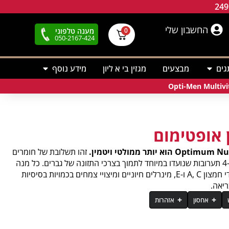
החשבון שלי
מענה טלפוני
0
050-2167-424
גים
מבצעים
מגזין בי א ליון
מידע נוסף
 אופטימום
זהו תשלובת של חומרים
מזינים, המספקת מעל ל-75 רכיבים פעילים ב-4 תערובות שנועדו במיוחד לתמוך בצרכי התזונה של גברים. כל מנה
מספקת חומצות אמינו חופשיות, ויטמינים נוגדי חמצון A, C ו-E, מינרלים חיוניים ומיצויי צמחים בכמויות בסיסיות
ריאה.
אחסון
אזהרות
כמות למנה
יפה של המוצר לשמש.
יון, נשים מניקות, אנשים הנוטלים תרופות מרשם וילדים, יש
תאית מיקרו-קריסטלית, חומצה סטארית, סודיום קרוסקרמלוז, הידרוקסיפרופיל מתילצלולוז (hpmc), מגנזיום