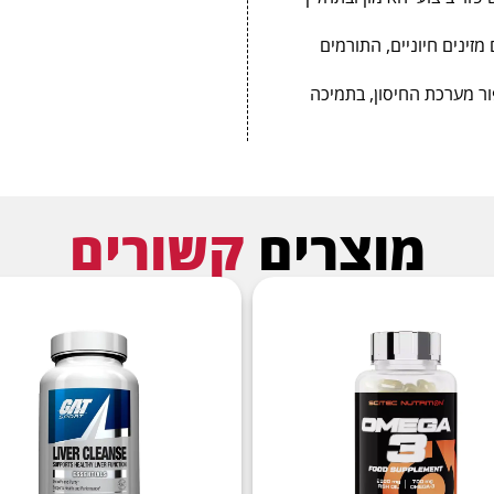
תערובת Viri לגברים
מזינים חיוניים, התורמים
תערובת אנזימים
ר מערכת החיסון, בתמיכה
חומצה אלפא ליפואית
PABA (חומצה פרא-אמינובנזואית)
אינוזיטול
בורון (בצורת בורון ציטראט)
מוצרים
קשורים
ליקופן
לוטאין
אלפא-קרוטן
ונדיום (בצורת ונדיום ציטראט)
קריפטוקסנטין
זאקסנטין