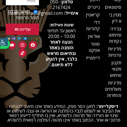
טלפון:
050-
סיטונאים
גיינרים
2167424
מאשר קבלת
אימייל:
bealion.israel@gmail.com
מגזין בי
קריאטין
חומר פרסומי
א ליון
דלי
שעות פעילות:
צבירה
קלוריות
שליחה
ראשון עד חמישי
ומימוש
אול אין
10:00 – 20:00
נקודות
הגעה לאחר
סופר
הזמנה באתר
מדיניות
אפקט
ובתיאום מראש
פרטיות
דיימטייז
בלבד, אין להגיע
תקנון
ללא תיאום.
ותנאי
שימוש
מדיניות
משלוחים
והחזרות
דיסקליימר:
למען הסר ספק, המידע באתר אינו מיועד להנחות
את הציבור או לשמש לגביו כהמלצה או הוראה או עצה לשימוש או
שינוי או הורדה של תרופה כלשהיא, ואין בו תחליף לייעוץ רפואי
פרטני או אחר. הכתוב באתר אינו מהווה המלצה רפואית כלשהיא.