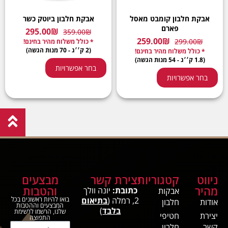
אבקת חלבון קומבט מאסל
אבקת חלבון ביוטק כשר
פארם
295.00
₪
359.00
₪
259.00
₪
299.00
₪
* כולל משלוח מהיר בחינם!
(2 ק׳׳ג - 70 מנות הגשה)
* כולל משלוח מהיר בחינם!
(1.8 ק׳׳ג - 54 מנות הגשה)
בחר אפשרויות
בחר אפשרויות
ניווט
קטגוריות
יצירת קשר
מבצעים
מהיר
והטבות
כתובת:
יונה וולך
אבקות
2, רמלה (
בתיאום
בואו להיות ראשונים בכל
אודות
חלבון
המבצעים וההטבות
בלבד
)
שלנו, הרשמו לרשימת
יצירת
חטיפי
התפוצה
קשר
חלבון