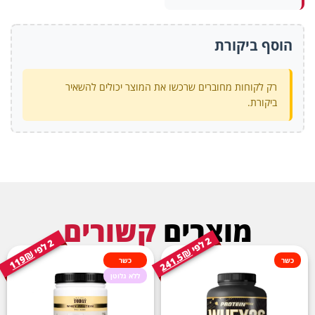
הוסף ביקורת
רק לקוחות מחוברים שרכשו את המוצר יכולים להשאיר
ביקורת.
מוצרים
קשורים
2
י
2
י
ל
פ
ל
פ
241.5₪
119₪
כשר
כשר
ללא גלוטן