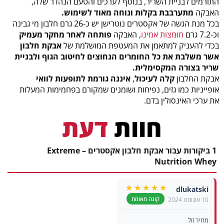
התורמים לבניית השריר, בנוסף לערכים והטעם הנהדר שלה,
האבקה
מתערבבת בקלות ונוחה מאוד לשימוש.
בכל מנת הגשה של אקסטרים נוטרישן יש כ-26 גרם חלבון מי גבינה
וכ-7.2 גרם
חומצות אמינו
, האבקה
פותחה לאחר מחקר מעמיק
בכדי להעניק למתאמן את המעטפת המושלמת של
אבקת חלבון
אשר משלבת את כל החומרים הנחוצים לחיטוב הגוף ולבניית
שריר בצורה המקסימלית.
אבקת החלבון
קלה לעיכול
,
איננה גורמת לתופעות לוואי
אופייניות כמו גזים, נפיחות ושומנים שמקורם בפחמימות המעלות
את ערכי האינסולין בדם.
חוות
דעת
1 ביקורות עבור אבקת חלבון אקסטרים – Extreme
Nutrition Whey
dlukatski
קונה מאומת
10 אוגוסט 2024
דירוג
5
מתוך
5
מחיר זול