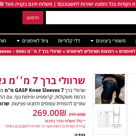
 נקודות בכל הזמנה ישירות לחשבונכם! | משלוח חינם בקניה מעל 249₪
חיפוש
משפרי ביצועים
דלי קלוריות
ציוד לאימונים
מות
לאימונים
»
רצועות ושרוולים לאימונים
»
שרוולי ברך 7 מ׳׳מ גאספ – GASP Knee Sleeves
שרוולי ברך 7 מ׳׳מ גאספ
שרוולי ברך
GASP Knee Sleeves 7 מ"מ
מספ
הרמת משקולות, קרוספיט ופיתוח גוף. עם התא
עוזרים להפחית עומסים ולמנוע פציעות.
שרוול
269.00
₪
299.00
₪
* כולל משלוח מהיר בחינם!
צבירת נקודות ברכישת מוצר זה ישירות לחשבונכם באתר!
מידה