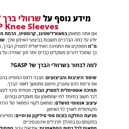
מידע נוסף על
 Knee Sleeves
אם אתה מתאמן
בפאוורליפטינג, קרוספיט, הרמת מש
יודע עד כמה הברכיים חשובות בביצועי האימון שלך.
מ"מ
מספקים את התמיכה האידיאלית למפרק הברך, מפ
כך שתוכל להרים משקלים כבדים יותר תוך שמירה על בט
למה לבחור בשרוולי הברך של GASP?
שיפור היציבות והביצועים:
מבנה דחוס המסייע בהפ
את זרימת הדם ומעניק חימום מתמשך לאזור הברך.
תמיכה אופטימלית למפרק הברך:
מפחית סיכוי לפצי
דבר חשוב במיוחד למי שמתאמן עם משקלים גבוהים.
עיצוב אנטומי מושלם:
מותאם לקווי המתאר של הרגל 
מקסימלית לאורך כל האימון.
מניעת החלקה בזכות פסי סיליקון פנימיים:
מסייעים
במקומם גם במהלך תרגילים אינטנסיביים.
מתאים לכל רמות המתאמנים:
אידיאלי עבור
מתחילי