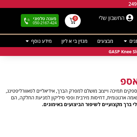
החשבון שלי
מענה טלפוני
0
050-2167-424
גים
מבצעים
מגזין בי א ליון
מידע נוסף
קים תמיכה וייצוב מושלם למפרק הברך, אידיאליים לפאוורליפטינג,
מה ארגונומית, דחיסות מירבית ופסי סיליקון למניעת החלקה, הם
י ברך מקצועיים לשיפור הביצועים באימונים.