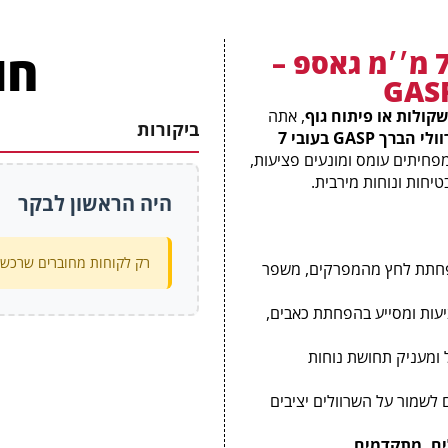
חו
שרוולי ברך 7 מ׳׳מ גאספ –
GASP
קולות או פיתוח גוף
, אתה
ביקורות
שרוולי הברך GASP בעובי 7
חיתים עומס ומונעים פציעות,
יחות ונוחות מירבית.
היה הראשון לבקר
רק לקוחות מחוברים שרכשו 
חתת לחץ מהמפרקים, משפר
עות ומסייע בהפחתת כאבים,
ומעניק תחושת נוחות
 לשמור על השרוולים יציבים
ם, מתקדמים