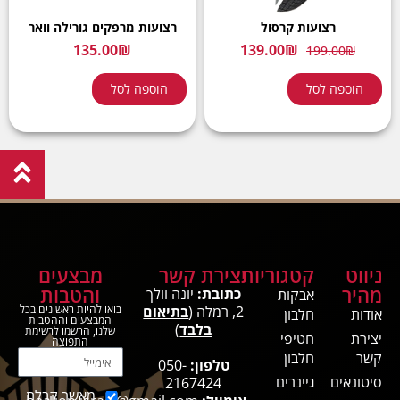
רצועות קרסול
רצועות מרפקים גורילה וואר
135.00
₪
139.00
₪
199.00
₪
הוספה לסל
הוספה לסל
ניווט
קטגוריות
יצירת קשר
מבצעים
מהיר
והטבות
כתובת:
יונה וולך
אבקות
2, רמלה (
בתיאום
בואו להיות ראשונים בכל
אודות
חלבון
המבצעים וההטבות
בלבד
)
שלנו, הרשמו לרשימת
יצירת
חטיפי
התפוצה
קשר
חלבון
טלפון:
050-
סיטונאים
גיינרים
2167424
מאשר קבלת