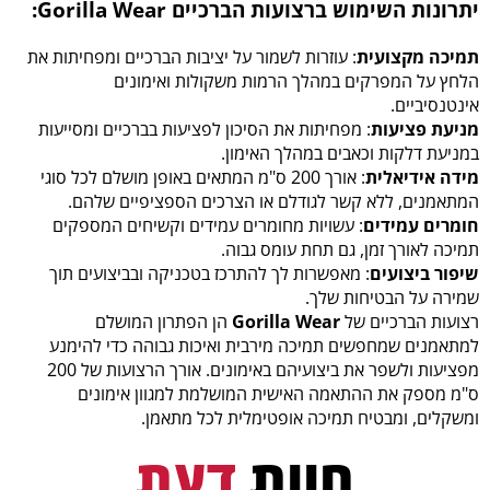
יתרונות השימוש ברצועות הברכיים
Gorilla Wear
:
תמיכה מקצועית
: עוזרות לשמור על יציבות הברכיים ומפחיתות את
הלחץ על המפרקים במהלך הרמות משקולות ואימונים
אינטנסיביים.
מניעת פציעות
: מפחיתות את הסיכון לפציעות בברכיים ומסייעות
במניעת דלקות וכאבים במהלך האימון.
מידה אידיאלית
: אורך 200 ס"מ המתאים באופן מושלם לכל סוגי
המתאמנים, ללא קשר לגודלם או הצרכים הספציפיים שלהם.
חומרים עמידים
: עשויות מחומרים עמידים וקשיחים המספקים
תמיכה לאורך זמן, גם תחת עומס גבוה.
שיפור ביצועים
: מאפשרות לך להתרכז בטכניקה ובביצועים תוך
שמירה על הבטיחות שלך.
רצועות הברכיים של
Gorilla Wear
הן הפתרון המושלם
למתאמנים שמחפשים תמיכה מירבית ואיכות גבוהה כדי להימנע
מפציעות ולשפר את ביצועיהם באימונים. אורך הרצועות של 200
ס"מ מספק את ההתאמה האישית המושלמת למגוון אימונים
ומשקלים, ומבטיח תמיכה אופטימלית לכל מתאמן.
חוות
דעת