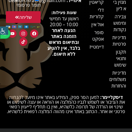
אימייל:
bealion.israel@gmail.com
מגזין בי
קריאטין
חומר פרסומי
א ליון
דלי
שעות פעילות:
צבירה
קלוריות
שליחה
ראשון עד חמישי
ומימוש
אול אין
10:00 – 20:00
נקודות
הגעה לאחר
סופר
הזמנה באתר
מדיניות
אפקט
ובתיאום מראש
פרטיות
דיימטייז
בלבד, אין להגיע
תקנון
ללא תיאום.
ותנאי
שימוש
מדיניות
משלוחים
והחזרות
דיסקליימר:
למען הסר ספק, המידע באתר אינו מיועד להנחות
את הציבור או לשמש לגביו כהמלצה או הוראה או עצה לשימוש או
שינוי או הורדה של תרופה כלשהיא, ואין בו תחליף לייעוץ רפואי
פרטני או אחר. הכתוב באתר אינו מהווה המלצה רפואית כלשהיא.