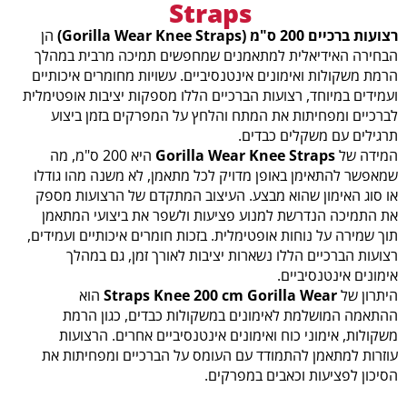
Straps
רצועות ברכיים 200 ס"מ (Gorilla Wear Knee Straps)
הן
הבחירה האידיאלית למתאמנים שמחפשים תמיכה מרבית במהלך
הרמת משקולות ואימונים אינטנסיביים. עשויות מחומרים איכותיים
ועמידים במיוחד, רצועות הברכיים הללו מספקות יציבות אופטימלית
לברכיים ומפחיתות את המתח והלחץ על המפרקים בזמן ביצוע
תרגילים עם משקלים כבדים.
המידה של
Gorilla Wear Knee Straps
היא 200 ס"מ, מה
שמאפשר להתאימן באופן מדויק לכל מתאמן, לא משנה מהו גודלו
או סוג האימון שהוא מבצע. העיצוב המתקדם של הרצועות מספק
את התמיכה הנדרשת למנוע פציעות ולשפר את ביצועי המתאמן
תוך שמירה על נוחות אופטימלית. בזכות חומרים איכותיים ועמידים,
רצועות הברכיים הללו נשארות יציבות לאורך זמן, גם במהלך
אימונים אינטנסיביים.
היתרון של
Straps Knee 200 cm
Gorilla Wear
הוא
ההתאמה המושלמת לאימונים במשקולות כבדים, כגון הרמת
משקולות, אימוני כוח ואימונים אינטנסיביים אחרים. הרצועות
עוזרות למתאמן להתמודד עם העומס על הברכיים ומפחיתות את
הסיכון לפציעות וכאבים במפרקים.