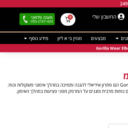
החשבון שלי
מענה טלפוני
0
050-2167-424
גים
מבצעים
מגזין בי א ליון
מידע נוסף
שרוולי המרפקים 3 מ"מ של חברת Gorilla Wear הם פתרון אידיאלי להגנה ותמיכה במהלך אימוני משקולות וכוח.
ם נוחות מרבית ומגנים על המרפק מפני פציעות במהלך האימון.