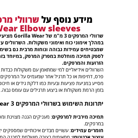
מידע נוסף על
Wear Elbow sleeves
שרוולי המרפקי
במהלך אימוני כוח ואימוני משקולות. השרוולים עש
שמבטיחים עמידות גבוהה ונוחות מרבית גם בשימו
לספק תמיכה מוחלטת במפרק המרפק, במיוחד בזמן
הזרועות והמרפקים.
השרוולים אידיאליים למי שמתאמן עם משקולות כבדות א
פרס, דחיפות או כל תרגיל אחר שמעמיס על המרפקים.
מסייע במניעת פציעות ובעיות כמו דלקת גידים או חיכוכ
בזמן הרמת משקולות או ביצוע תרגילים עם עומס גבוה.
יתרונות השימוש בשרוולי המרפקים Gorilla Wear 3 מ"מ
תמיכה מירבית למרפקים
: מעניקים הגנה מצוינת ומ
במרפקים.
חומרים עמידים
: עשויים מבדים איכותיים שמספקים יצ
עיצוב ארגונומי
: מתאימים בצורה מושלמת למבנה המר