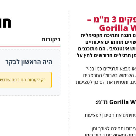
חו
שרוולי מרפקים 3 מ"מ –
Gorilla 
ם 3 מ"מ של Gorilla Wear מציעים הגנה ותמיכה מקסימלית
ביקורות
ויים מחומרים איכותיים
ש אינטנסיבי. הם מתוכננים
 תרגילים הדורשים לחץ על
היה הראשון לבקר
ו מבצע תרגילים כמו בנץ'
 השימוש בשרוולי המרפקים
רק לקוחות מחוברים שרכשו 
ים, ומפחית את הסיכון לפציעות
:
פחיתים את הסיכון לפציעות
יבות ותמיכה לאורך זמן.
פק ומאפשרים נוחות בזמן