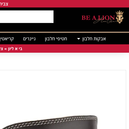
צבירת
אבקות חלבון
חטיפי חלבון
גיינרים
קריאטין
בי א ליון
»
צי