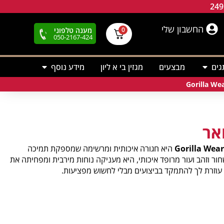
החשבון שלי
מענה טלפוני
0
050-2167-424
גים
מבצעים
מגזין בי א ליון
מידע נוסף
אר
היא חגורה איכותית ומרשימה שמספקת תמיכה
חור וזהב ועור מרופד איכותי, היא מעניקה נוחות מירבית ומפחיתה את
ה עוזרת לך להתמקד בביצועים מבלי לחשוש מפציעות.