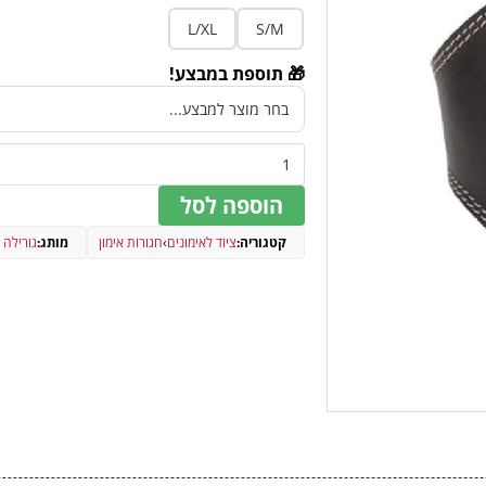
L/XL
S/M
🎁 תוספת במבצע!
הוספה לסל
קטגוריה:
ציוד לאימונים
›
חגורות אימון
מותג:
גורילה וואר (ar