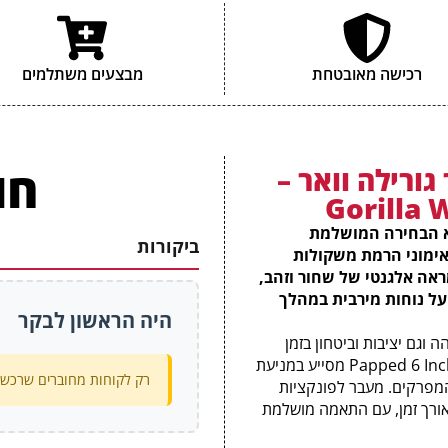
רכישה מאובטחת
מבצעים משתלמים
חו
גורילה וואר –
Gorilla 
Papped 6 In מבית Gorilla Wear היא הבחירה המושלמת
ביקורות
אימוני הרמת משקולות
ראה אלגנטי של שחור וזהב,
על נוחות מירבית במהלך
היה הראשון לבקר
 וגם יציבות וביטחון בזמן
העבודה עם משקלים כבדים. השימוש בחגורת האימון Papped 6 Inch מסייע במניעת
רק לקוחות מחוברים שרכשו 
המפרקים. מעבר לפונקציות
ורך זמן, עם התאמה מושלמת