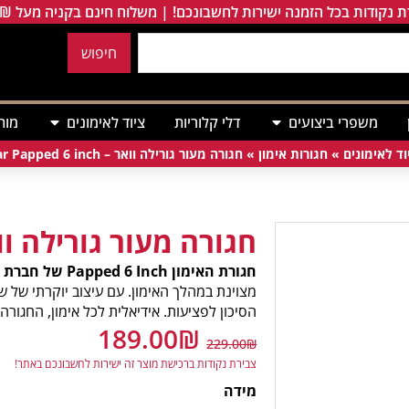
 נקודות בכל הזמנה ישירות לחשבונכם! | משלוח חינם בקניה מעל 249₪
חיפוש
משפרי ביצועים
דלי קלוריות
ציוד לאימונים
מות
וד לאימונים
»
חגורות אימון
»
חגורה מעור גורילה וואר – Gorilla Wear Papped 6 inch
חגורה מעור גורילה וו
חגורת האימון Papped 6 Inch של חברת Gorilla Wear
מצוינת במהלך האימון. עם עיצוב יוקרתי של ש
הסיכון לפציעות. אידיאלית לכל אימון, החגור
189.00
₪
229.00
₪
צבירת נקודות ברכישת מוצר זה ישירות לחשבונכם באתר!
מידה