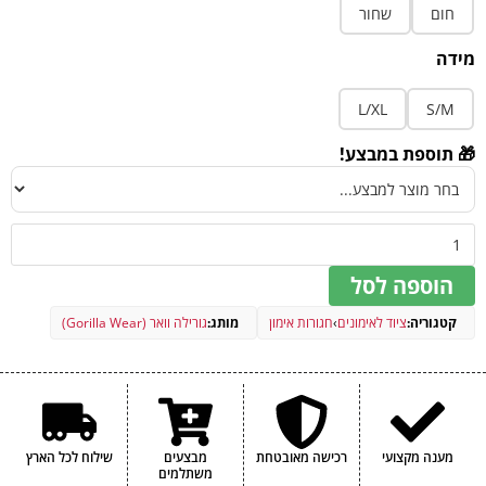
חום
שחור
מידה
L/XL
S/M
🎁 תוספת במבצע!
הוספה לסל
קטגוריה:
ציוד לאימונים
›
חגורות אימון
מותג:
גורילה וואר (Gorilla Wear)
מענה מקצועי
רכישה מאובטחת
מבצעים
שילוח לכל הארץ
משתלמים