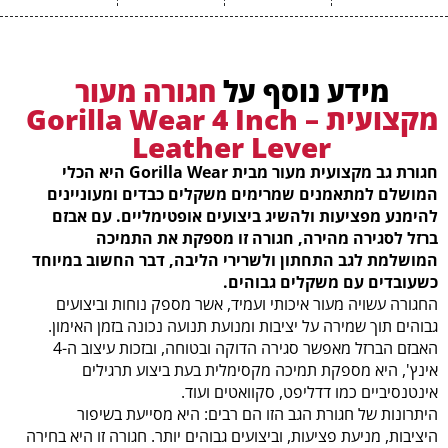
מידע נוסף על
חגורה מעור
מקצועית – Gorilla Wear 4 Inch
Leather Lever
חגורת גב מקצועית מעור מבית Gorilla Wear היא הכלי
המושלם למתאמנים שמרימים משקלים כבדים ומעוניינים
להימנע מפציעות ולהשיג ביצועים אופטימליים. עם אבזם
ברזל לסגירה מהירה, חגורה זו מספקת את התמיכה
המושלמת לגב התחתון ולשרירי הליבה, דבר החשוב במיוחד
כשעובדים עם משקלים גבוהים.
החגורה עשויה מעור איכותי ועמיד, אשר מספק נוחות וביצועים
גבוהים תוך שמירה על יציבות ומנועת תנועה נכונה בזמן האימון.
האבזם הברזל מאפשר סגירה הדוקה ובטוחה, ובזכות עיצוב ה-4
אינץ', היא מספקת תמיכה מקסימלית בעת ביצוע תרגילים
אינטנסיביים כמו דדליפט, סקוואטים ועוד.
היתרונות של חגורת הגב הזו הם רבים: היא מסייעת בשיפור
היציבות, מניעת פציעות, וביצועים גבוהים יותר. חגורה זו היא בחירה