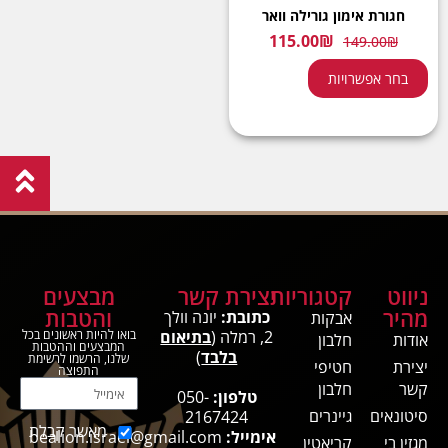
חגורת אימון גורילה וואר
115.00
₪
149.00
₪
בחר אפשרויות
ניווט
קטגוריות
יצירת קשר
מבצעים
מהיר
והטבות
כתובת:
יונה וולך
אבקות
2, רמלה (
בתיאום
בואו להיות ראשונים בכל
אודות
חלבון
המבצעים וההטבות
בלבד
)
שלנו, הרשמו לרשימת
יצירת
חטיפי
התפוצה
קשר
חלבון
טלפון:
050-
סיטונאים
גיינרים
2167424
מאשר קבלת
אימייל:
bealion.israel@gmail.com
מגזין בי
קריאטין