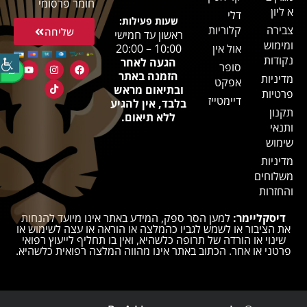
חומר פרסומי
א ליון
דלי
שעות פעילות:
צבירה
קלוריות
שליחה
ראשון עד חמישי
ומימוש
אול אין
10:00 – 20:00
נקודות
הגעה לאחר
סופר
הזמנה באתר
מדיניות
אפקט
ובתיאום מראש
פרטיות
דיימטייז
בלבד, אין להגיע
תקנון
ללא תיאום.
ותנאי
שימוש
מדיניות
משלוחים
והחזרות
דיסקליימר:
למען הסר ספק, המידע באתר אינו מיועד להנחות
את הציבור או לשמש לגביו כהמלצה או הוראה או עצה לשימוש או
שינוי או הורדה של תרופה כלשהיא, ואין בו תחליף לייעוץ רפואי
פרטני או אחר. הכתוב באתר אינו מהווה המלצה רפואית כלשהיא.