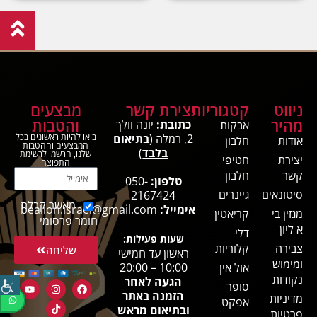
ניווט
קטגוריות
יצירת קשר
מבצעים
מהיר
והטבות
כתובת:
יונה וולך
אבקות
2, רמלה (
בתיאום
בואו להיות ראשונים בכל
אודות
חלבון
המבצעים וההטבות
בלבד
)
שלנו, הרשמו לרשימת
יצירת
חטיפי
התפוצה
קשר
חלבון
טלפון:
050-
סיטונאים
גיינרים
2167424
מאשר קבלת
אימייל:
bealion.israel@gmail.com
מגזין בי
קריאטין
חומר פרסומי
א ליון
דלי
שעות פעילות:
צבירה
קלוריות
שליחה
ראשון עד חמישי
ומימוש
אול אין
10:00 – 20:00
נקודות
הגעה לאחר
סופר
הזמנה באתר
מדיניות
אפקט
ובתיאום מראש
פרטיות