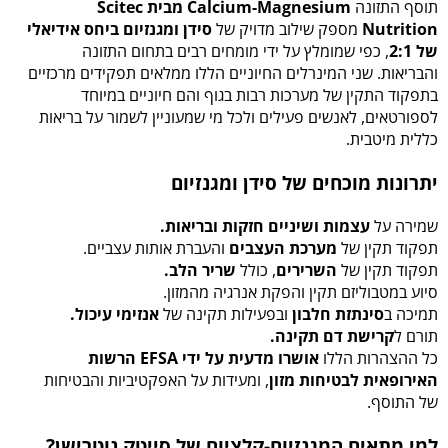
תוסף התזונה
Calcium-Magnesium מבית Scitec
Nutrition
מספק שילוב מדויק של
סידן ומגנזיום ביחס אידיאלי
של 2:1
, כפי שמומלץ על ידי מומחים רבים בתחום התזונה
והבריאות. שני המינרלים החיוניים הללו ממלאים תפקידים מרכזיים
בתפקוד התקין של מערכות רבות בגוף והם חיוניים במיוחד
לספורטאים, לאנשים פעילים ולכל מי שמעוניין לשמור על בריאות
כללית מיטבית.
יתרונות מוכחים של סידן ומגנזיום
שמירה על
עצמות ושיניים חזקות ובריאות.
תפקוד תקין של
מערכת העצבים
והעברת אותות עצביים.
תפקוד תקין של
השרירים
, כולל
שריר הלב.
סיוע במטבוליזם תקין והפקת אנרגיה מהמזון.
תמיכה ב
סינתזת חלבון
ובפעילות תקינה של
אנזימי עיכול.
תורם ל
קרישת דם תקינה.
כל ההצהרות הללו
אושרו מדעית על ידי EFSA הרשות
האירופאית לבטיחות מזון
, ומעידות על האפקטיביות והבטיחות
של התוסף.
למי מתאים המגנזיום-קלציום של סייטק נוטרישן?