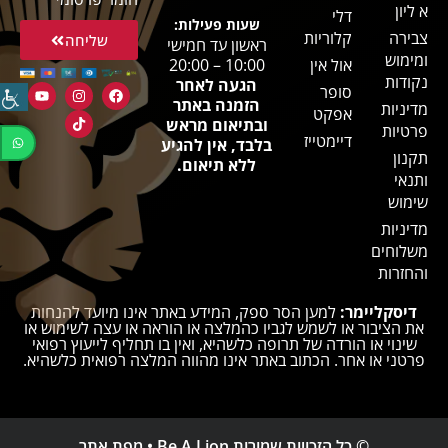
א ליון
דלי
שעות פעילות:
צבירה
קלוריות
שליחה
ראשון עד חמישי
ומימוש
אול אין
10:00 – 20:00
נקודות
הגעה לאחר
סופר
הזמנה באתר
מדיניות
אפקט
ובתיאום מראש
פרטיות
דיימטייז
בלבד, אין להגיע
תקנון
ללא תיאום.
ותנאי
שימוש
מדיניות
משלוחים
והחזרות
דיסקליימר:
למען הסר ספק, המידע באתר אינו מיועד להנחות
את הציבור או לשמש לגביו כהמלצה או הוראה או עצה לשימוש או
שינוי או הורדה של תרופה כלשהיא, ואין בו תחליף לייעוץ רפואי
פרטני או אחר. הכתוב באתר אינו מהווה המלצה רפואית כלשהיא.
© כל הזכויות שמורות Be A Lion •
מפת אתר