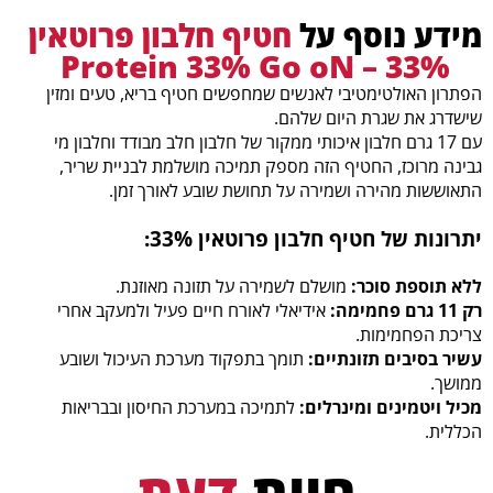
ויטמין E (טוקופרול) (מ"ג)
9.8
4.9
מידע נוסף על
חטיף חלבון פרוטאין
33% – Protein 33% Go oN
ויטמין B1 (תיאמין) (מ"ג)
0.9
0.45
הפתרון האולטימטיבי לאנשים שמחפשים חטיף בריא, טעים ומזין
ויטמין B3 (ניאצין) (מ"ג)
13.5
6.8
שישדרג את שגרת היום שלהם.
ויטמין B6 (פירידוקסין) (מ"ג)
1.2
0.6
עם 17 גרם חלבון איכותי ממקור של חלבון חלב מבודד וחלבון מי
גבינה מרוכז, החטיף הזה מספק תמיכה מושלמת לבניית שריר,
ויטמין B12 (ציאנוקובלמין) (מ"ג)
2.1
1.1
התאוששות מהירה ושמירה על תחושת שובע לאורך זמן.
ויטמין B5 (חומצה פנטותנית) (מ"ג)
5.0
2.5
יתרונות של חטיף חלבון פרוטאין 33%:
מגנזיום (מ"ג)
113
56.5
הערכים התזונתיים עשויים להשתנות במעט בין הטעמים השונים.
ללא תוספת סוכר:
מושלם לשמירה על תזונה מאוזנת.
רק 11 גרם פחמימה:
אידיאלי לאורח חיים פעיל ולמעקב אחרי
צריכת הפחמימות.
עשיר בסיבים תזונתיים:
תומך בתפקוד מערכת העיכול ושובע
ממושך.
מכיל ויטמינים ומינרלים:
לתמיכה במערכת החיסון ובבריאות
הכללית.
חוות
דעת