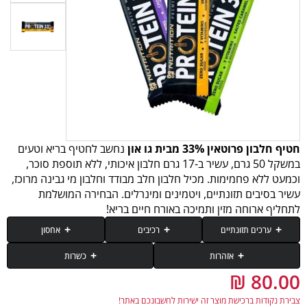
חטיף חלבון פרוטאין 33% מבית גו און
נחשב לחטיף בריא וטעים
במשקל 50 גרם, עשיר ב-17 גרם חלבון איכותי, ללא תוספת סוכר,
וכמעט ללא פחמימות. מכיל חלבון חלב מבודד וחלבון מי גבינה מרוכז,
עשיר בסיבים תזונתיים, ויטמינים ומינרלים. הבחירה המושלמת
לתחליף ארוחה מזין ותמיכה באורח חיים בריא!
ערכים תזונתיים
רכיבים
אחסון
אזהרות
כשרות
ערכים
100 גרם
50 גרם (חטיף)
צריכה מופרזת עלולה לגרום לפעילות מעיים מוגברת.
יש לאחסן במקום קריר, יבש וחשוך. עדיף להשתמש לפי מסומן בצד האחוזי של
כשר חלבי לאוכלי אבקת חלב נוכרי ללא חשש חדש בהשגחת מאור הכשרות ובאישור
חלבון חלב 31% (חלבון חלב איזולאט, חלבון מי גבינה מרוכז), סיבים תזונתיים מסיסים
האריזה.
הרבנות הראשית ישראל.
צבירת נקודות ברכישת מוצר זה ישירות לחשבונכם באתר!
(תירס), בוטנים, ממתיק (מלטיטול), שומנים צמחיים (דקל, שיאה), שוקולד 3.5%
אנרגיה (קלוריות)
386
193