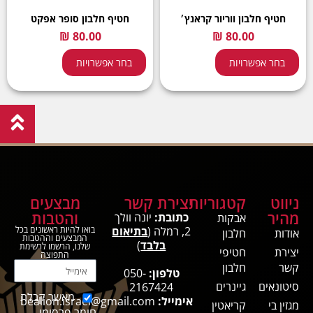
חטיף חלבון ווריור קראנץ׳
חטיף חלבון סופר אפקט
בחר אפשרויות
בחר אפשרויות
ניווט
קטגוריות
יצירת קשר
מבצעים
מהיר
והטבות
כתובת:
יונה וולך
אבקות
2, רמלה (
בתיאום
בואו להיות ראשונים בכל
אודות
חלבון
המבצעים וההטבות
בלבד
)
שלנו, הרשמו לרשימת
יצירת
חטיפי
התפוצה
קשר
חלבון
טלפון:
050-
סיטונאים
גיינרים
2167424
מאשר קבלת
אימייל:
bealion.israel@gmail.com
מגזין בי
קריאטין
חומר פרסומי