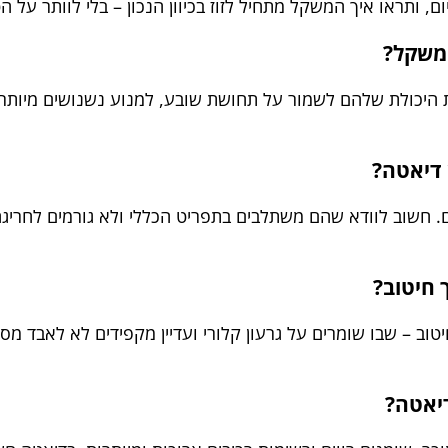
ם, ותראו איך המשקל מתחיל לזוז בכיוון הנכון – בלי לוותר על 
במשקל?
כות היכולת שלהם לשמור על תחושת שובע, למנוע נשנושים מיותרי
 דיאטה?
מלץ להסתפק ב-1–2 חטיפים ביום. חשוב לוודא שהם משתלבים בתפריט הכללי ולא גו
 חיטוב?
וב – שבו שומרים על גרעון קלורי ועדיין מקפידים לא לאבד מס
דיאטה?