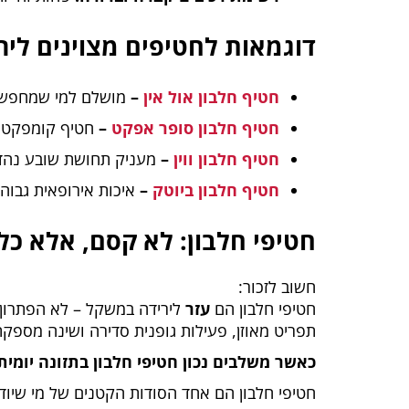
דוגמאות לחטיפים מצוינים לי
חטיף חלבון אול אין
–
מושלם למי שמחפש איז
חטיף חלבון סופר אפקט
–
חטיף קומפקטי ע
חטיף חלבון ווין
–
מעניק תחושת שובע נהדר
חטיף חלבון ביוטק
–
איכות אירופאית גבוהה
חטיפי חלבון: לא קסם, אלא כלי
חשוב לזכור:
חטיפי חלבון הם
עזר
לירידה במשקל – לא הפתרון 
תפריט מאוזן, פעילות גופנית סדירה ושינה מספק
כאשר משלבים נכון חטיפי חלבון בתזונה יומי
חטיפי חלבון הם אחד הסודות הקטנים של מי שיודע