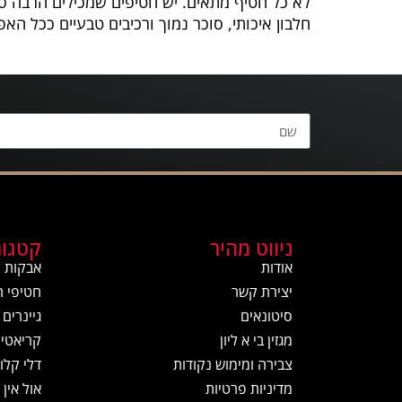
לא כל חטיף מתאים. יש חטיפים שמכילים הרבה סוכ
חלבון איכותי, סוכר נמוך ורכיבים טבעיים ככל הא
ניווט מהיר
קטגור
אודות
אבקות ח
יצירת קשר
חטיפי ח
סיטונאים
גיינרים
מגזין בי א ליון
קריאטין
צבירה ומימוש נקודות
דלי קלור
מדיניות פרטיות
אול אין