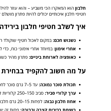
חלבון
הוא המאקרו הכי משביע – והוא עוזר להי
חטיפי חלבון איכותיים יכולים להיות פתרון מושל
איך לשלב חטיפי חלבון ביריד
נשנוש חכם:
במקום לאכול חטיף שוקולד רגי
אחרי אימון:
במיוחד אחרי אימוני כוח, כדי ל
כאופציה לארוחת ביניים:
פתרון מהיר כשאי
על מה חשוב להקפיד בבחירת ח
תכולת סוכר נמוכה:
עד 5–7 גרם סוכר לחטיף.
ערך קלורי סביר:
סביב 150–250 קלוריות לחטיף.
אחוז חלבון גבוה:
לפחות 15–20 גרם חלבון לחטיף.
רשימת רכיבים קצרה וברורה:
פחות זה יות