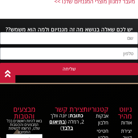
מעבר למגוון מוצרי המגנזיום שלנו >>
יש לכם שאלה בנושא מה זה מגנזיום ולמה הוא משמש??
שליחה
ניווט
קטגוריות
יצירת קשר
מבצעים
מהיר
והטבות
כתובת:
יונה וולך
אבקות
2, רמלה (
בתיאום
בואו להיות ראשונים בכל
אודות
חלבון
המבצעים וההטבות
בלבד
)
שלנו, הרשמו לרשימת
יצירת
חטיפי
התפוצה
קשר
חלבון