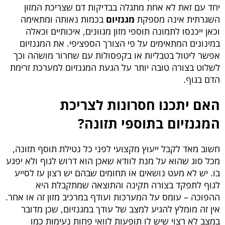
יחד עם זאת לא אחת מתגלה בבדיקות דם שצריכת המזון
השגרתית אינה מספקת
מגנזיום
בכמות נאותה ומתאימה
וכאן ייכנסו לתמונה תוספי מזון מגוונים, איכותיים וכאלה
במינונים המתאימים על פי הצורך הספציפי. את המגנזיום
אפשר ליטול בטבליות או בקפסולות עם שחרור מושהה וכך
לשלוט בצורה טובה יותר על הגעת המגנזיום למערכת זרימת
הדם בגוף.
האם יתכנו חסרונות לצריכת
המגנזיום בתוספי תזונה?
חשוב מאד לקבל ייעוץ מקצועי לפני כל נטילת תוסף תזונה,
מכל סוג שהוא על מנת לוודא שאכן הוא דרוש לגוף ולא יפגע
בו. יש לא מעט נושאים או תחומים שבהם יש רצון עז לסייע
לגוף לתפקד בצורה תקינה והתוצאה שמתקבלת היא
ההפוכה – עומס על המערכות ועודף במרכיב מזון זה או אחר.
אין זה מומלץ להגיע למצב של עודך במגנזיום, שכן מדובר
במצב לא רצוי שיש לו תופעות לוואי פחות נעימות כמו