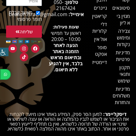
טלפון:
050-
סיטונאים
גיינרים
2167424
מאשר קבלת
אימייל:
bealion.israel@gmail.com
מגזין בי
קריאטין
חומר פרסומי
א ליון
דלי
שעות פעילות:
צבירה
קלוריות
שליחה
ראשון עד חמישי
ומימוש
אול אין
10:00 – 20:00
נקודות
הגעה לאחר
סופר
הזמנה באתר
מדיניות
אפקט
ובתיאום מראש
פרטיות
דיימטייז
בלבד, אין להגיע
תקנון
ללא תיאום.
ותנאי
שימוש
מדיניות
משלוחים
והחזרות
דיסקליימר:
למען הסר ספק, המידע באתר אינו מיועד להנחות
את הציבור או לשמש לגביו כהמלצה או הוראה או עצה לשימוש או
שינוי או הורדה של תרופה כלשהיא, ואין בו תחליף לייעוץ רפואי
פרטני או אחר. הכתוב באתר אינו מהווה המלצה רפואית כלשהיא.