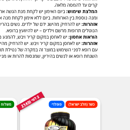
קרים עד להמסה מלאה.
המלצת שימוש:
ומנה נוספת בין הארוחות. ביום ללא אימון לקחת מנה א
אזהרות:
יש להרחיק מהישג ידם של ילדים. נשים בהריון
הנוטלים תרופות מרשם וילדים – יש להיוועץ ברופא.
הוראות אחסון:
יש לאחסן במקום קריר ויבש, להמנע 
אזהרות:
יש לאחסן במקום קריר ויבש. יש להרחיק מהיש
עם רופא לפני השימוש במוצר זה במקרה של נטילת תרו
השגחת רופא או לנשים בהיריון, שמנסות להרות או מניק
2
י
ל
פ
214₪
כשר (חלב ישראל)
פופלרי
משלוח ח