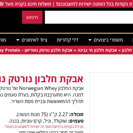
 נקודות בכל הזמנה ישירות לחשבונכם! | משלוח חינם בקניה מעל 249₪
חיפוש
משפרי ביצועים
דלי קלוריות
ציוד לאימונים
מות
חלבון
»
אבקות חלבון מי גבינה
»
אבקת חלבון נורטק נוטרישן – Norwegian Whey Protein
אבקת חלבון נורטק נו
למנה. היא מתערבבת בקלות, בעלת טעמים נהד
תהליך ההתאוששות ובניית מסת השריר.
תכולה:
2.27 ק׳׳ג (75 מנות הגשה).
טעמים:
שוקולד, וניל, קרם עוגיות, בננה.
צבירת נקודות ברכישת מוצר זה ישירות לחשבונכם באתר!
מוצר זה חסר כרגע במלאי ואינו זמין.