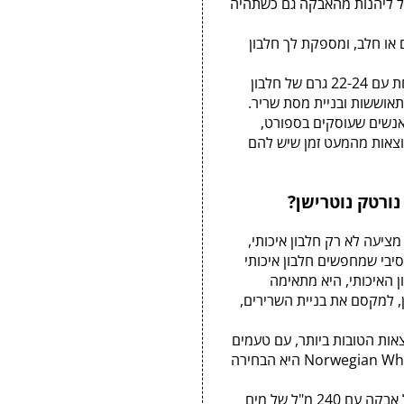
ל ליהנות מהאבקה גם כשתהיה
ו חלב, ומספקת לך חלבון
– כל פח מכיל 75 מנות, כל אחת עם 22-24 גרם של חלבון
אוששות ובניית מסת שריר.
נשים שעוסקים בספורט,
צאות מהמעט זמן שיש להם
ורטק נוטרישן?
 נורטק נוטרישן מציעה לא רק חלבון איכותי,
סיבי שמחפשים חלבון איכותי
ן האיכותי, היא מתאימה
 למקסם את בניית השרירים,
אות הטובות ביותר, עם טעמים
נהדרים, ואפשרות לשימוש קל ונוח – אבקת החלבון Norwegian Whey היא הבחירה
לערבב בשייקר כף אחת (30 גרם) של אבקה עם 240 מ"ל של מים