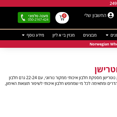
החשבון שלי
מענה טלפוני
0
050-2167-424
גים
מבצעים
מגזין בי א ליון
מידע נוסף
טרישן
אבקת החלבון Norwegian Whey של נורטק נוטרישן מספקת חלבון איכותי ממקור נורווגי, עם 22-24 גרם חלבון
רים ומתאימה לכל מי שמחפש חלבון איכותי לשיפור תוצאות האימון,