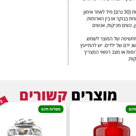
ביום האימון יש לקחת מנת הגשה אחת (30 גרם) מיד לאחר אימון
חת בבוקר או בין הארוחות.
, נשים מניקות, אנשים
מחשיפה של המוצר לשמש.
ג ידם של ילדים. יש להתייעץ
פות או מצב רפואי המצריך
ות.
מוצרים
קשורים
2
י
ל
פ
ינם
משלוח חינם