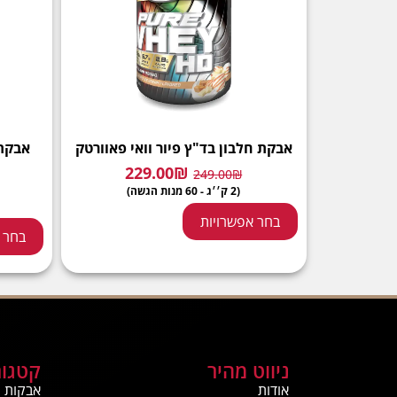
אבקת חלבון בד"ץ פיור וואי פאוורטק
אבקת חלבון %
229.00
₪
249.00
₪
(2 ק׳׳ג - 60 מנות הגשה)
בחר אפשרויות
בחר 
ניווט מהיר
קטגור
אודות
אבקות ח