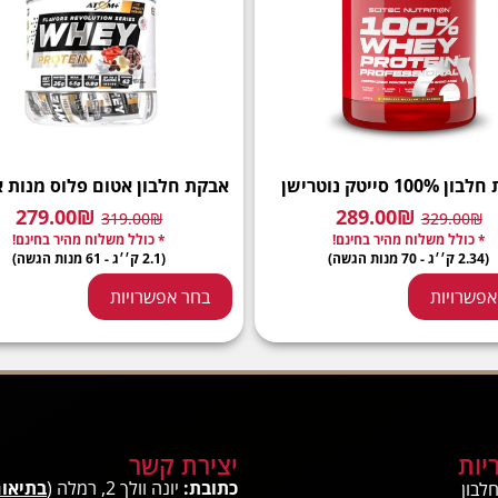
100 סייטק נוטרישן
אבקת חלבון אטום פלוס מנות א
279.00
₪
289.00
₪
319.00
₪
329.00
₪
* כולל משלוח מהיר בחינם!
* כולל משלוח מהיר בחינם!
(2.34 ק׳׳ג - 70 מנות הגשה)
(2.1 ק׳׳ג - 61 מנות הגשה)
אפשרויות
בחר אפשרויות
יות
יצירת קשר
כתובת:
יונה וולך 2, רמלה (
בתיאו
לבון