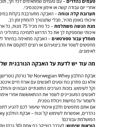
טעמים נהדרים
– עם טעמים שמתאימים לכל חך, תוכ
אחרי יום עבודה קשה או אימון אינטנסיבי.
תערובת קלה ונוחה
– האבקה מתערבבת בקלות במים א
איכותי באופן מהיר, מבלי שתצטרך להמתין זמן רב.
מנת הגשה משתלמת
איכותי שמספקת לך את כל הדרוש לתמיכה בתהליכי הת
מומלץ עבור ספורטאים
– האבקה מתאימה במיוחד לא
מחפשים לשפר את ביצועיהם או רוצים למקסם את התו
לאימונים.
מה עוד יש לדעת על האבקה הנורבגית של נ
אבקת החלבון Norwegian Whey של
אלא גם פתרון נוח וטעים לאנשים עם אורח חיים אינטנ
וקל לשימוש. בזכות הערכים התזונתיים הגבוהים והחלבו
לאנשים המעוניינים לשפר את ההתאוששות אחרי אימון,
ולשמור על גמישות ויכולת גופנית.
אם אתם מחפשים חלבון איכותי שיעזור לכם להגיע לתוצ
המושלמת עבורכם!
הוראות שימוש: