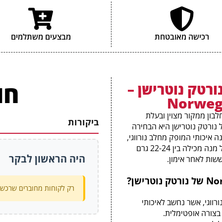
רכישה מאובטחת
מבצעים משתלמים
חו
ורטק נוטרישן –
Norweg
ון ממקור מצוין ובעלת
ביקורות
נהדרים, אבקת החלבון Norwegian Whey של נורטק נוטרישן היא הבחירה
 איכותי המופק מחלב נורווגי,
שמוכר כאחד המקורות הטובים ביותר לחלבון בעולם. כל מנה מכילה בין 22-24 גרם
היה הראשון לבקר
שות לאחר אימון.
רק לקוחות מחוברים שרכשו 
רווגי, אשר נחשב לאיכותי
 בצורה אופטימלית.