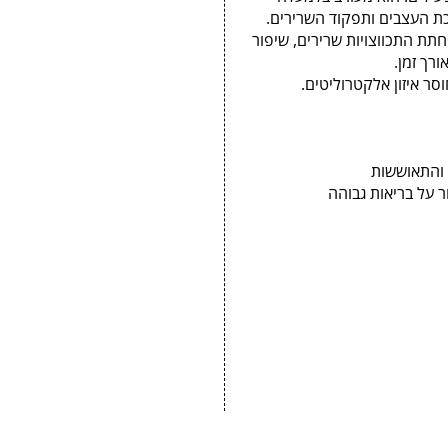
של Powertech מסייע בהפחתת התכווצויות שרירים, שיפור
רך זמן.
סר איזון אלקטרוליטים.
ם והתאוששות
 על בריאות גבוהה