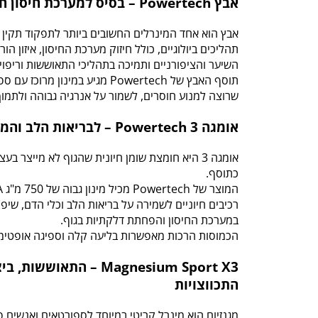
אבץ Powertech – בסיס למערכת חיסון חזקה
אבץ הוא אחד המינרלים החשובים ביותר לתפקוד תקין
תהליכים ביולוגיים, כולל חיזוק מערכת החיסון, איזון הור
השיער והציפורניים ותמיכה בתהליכי התאוששות וריפוי.
תוסף האבץ של Powertech מגיע במינו
שרוצה למנוע חוסרים, לשמור על אנרגיה גבוהה ולתמוך 
אומגה 3 Powertech – לבריאות הלב והמוח
אומגה 3 היא חומצת שומן חיונית שהגוף לא מייצר ב
כתוסף.
רכיבים חיוניים לשמירה על בריאות הלב וכלי הדם, שיפו
במערכת החיסון והפחתת דלקתיות בגוף.
הכמוסות הרכות מאפשרות בליעה קלה וספיגה אופטימ
Magnesium Sport X3 – התאוש
התכווצויות
מגנזיום הוא מינרל קריטי במיוחד לספורטאים ואנשים 