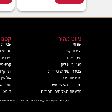
ניווט מהיר
קטגור
אודות
אבקות ח
יצירת קשר
חטיפי ח
סיטונאים
גיינרים
מגזין בי א ליון
קריאטין
צבירה ומימוש נקודות
דלי קלור
מדיניות פרטיות
אול אין
תקנון ותנאי שימוש
סופר א
מדיניות משלוחים והחזרות
דיימטייז
דיסקליימר:
למען הסר ספק, המידע באתר אינו מיועד להנחות את הציבור 