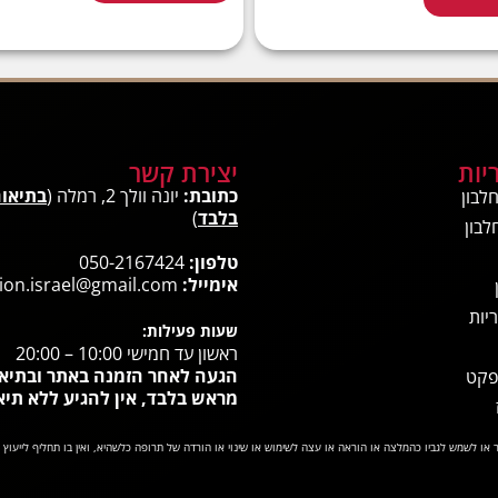
יות
יצירת קשר
כתובת:
יונה וולך 2, רמלה (
בתיאו
לבון
בלבד
)
לבון
טלפון:
050-2167424
אימייל:
ion.israel@gmail.com
יות
שעות פעילות:
ראשון עד חמישי 10:00 – 20:00
הגעה לאחר הזמנה באתר ובתיא
פקט
מראש בלבד, אין להגיע ללא תיא
או לשמש לגביו כהמלצה או הוראה או עצה לשימוש או שינוי או הורדה של תרופה כלשהיא, ואין בו תחליף לייעוץ 