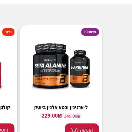
משתלם
כשר
ל-ארגינין ובטא אלנין ביוטק
קולגן
229.00
₪
349.00
₪
הוספה לסל
הוספ