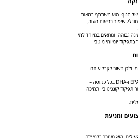
 של הגוף. הוא משתתף במאות
מונלי, שיפור בריאות העור,
ן מרוכז עם ספיגה גבוהה, ומתאים במיוחד למי
בתפקוד יומיומי מיטבי.
עצמו ולכן חשוב לקבל אותה
המוצר של Powertech מכיל מינון גבוה של 750 מ"ג EPA ו-DHA בכל כמוסה –
ר תפקוד קוגניטיבי, תמיכה
לית.
שות, ביצועים ומניעת
פעילים. הוא מעורב בלמעלה