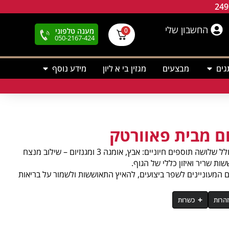
החשבון שלי
מענה טלפוני
0
050-2167-424
גים
מבצעים
מגזין בי א ליון
מידע נוסף
מבצע משתלם במיוחד מבית Powertech הכולל שלושה תוספים חיוניים: אבץ, אומגה 3 ומגנזיום – שילוב מנצח
ת שריר ואיזון כללי של הגוף.
המעוניינים לשפר ביצועים, להאיץ התאוששות ולשמור על בריאות
הרות
כשרות
רין (חומר הלחה), מים.
בה תיכונה ובהשגחת הבד״ץ חוג חתם סופר.
ם תרופות מרשם וילדים - יש להיוועץ ברופא. להרחיק מהישג ידם של