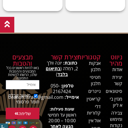
ניווט
קטגוריות
יצירת קשר
מבצעים
מהיר
והטבות
כתובת:
יונה וולך
אבקות
2, רמלה (
בתיאום
בואו להיות ראשונים בכל
אודות
חלבון
המבצעים וההטבות
בלבד
)
שלנו, הרשמו לרשימת
יצירת
חטיפי
התפוצה
קשר
חלבון
טלפון:
050-
סיטונאים
גיינרים
2167424
מאשר קבלת
אימייל:
bealion.israel@gmail.com
מגזין בי
קריאטין
חומר פרסומי
א ליון
דלי
שעות פעילות:
צבירה
קלוריות
שליחה
ראשון עד חמישי
ומימוש
אול אין
10:00 – 20:00
נקודות
הגעה לאחר