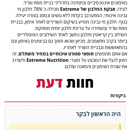
באימונים אינטנסיביים ובתמיכה בתהליכי בניית מסת שריר.
לצידו,
אבקת החלבון של Extreme
מכילה כ־78% חלבון מי
גבינה איכותי, המתערבב בקלות ללא גושים ונספג בצורה יעילה
בגוף. חלבון מי גבינה מסייע בשיקום השרירים לאחר אימון, בבניית
מסת שריר ובשמירה על צריכת חלבון יומית מספקת.
השילוב בין קריאטין וחלבון נחשב לאחד השילובים הפופולריים
ביותר בקרב מתאמנים, מכיוון שהוא תומך גם בביצועים באימון וגם
בהתאוששות ובבניית השריר לאחריו.
אם אתם מחפשים
תוספי ספורט איכותיים במחיר משתלם
, זה
הזמן לנצל את המבצע על מוצרי
Extreme Nutrition
ולשדרג
את שגרת האימונים והתזונה שלכם.
חוות
דעת
ביקורות
היה הראשון לבקר