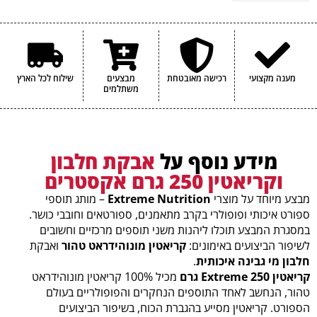
הערכים התזונתיים עשויים להשתנות במעט בין הטעמים השונים.
מענה מקצועי
רכישה מאובטחת
מבצעים
שילוח לכל הארץ
משתלמים
מידע נוסף על
אבקת חלבון
וקריאטין 250 גרם אקסטרים
מבצע מיוחד על מוצרי
Extreme Nutrition
– מותג תוספי
ספורט איכותי ופופולרי בקרב מתאמנים, ספורטאים וחובבי כושר.
במסגרת המבצע תוכלו ליהנות משני תוספים מרכזיים וחשובים
לשיפור הביצועים באימונים:
קריאטין מונוהידראט טהור
ואבקת
חלבון מי גבינה איכותית
.
קריאטין Extreme 250 גרם
מכיל 100% קריאטין מונוהידראט
טהור, הנחשב לאחד התוספים הנחקרים והפופולריים בעולם
הספורט. קריאטין מסייע בהגברת הכוח, בשיפור הביצועים